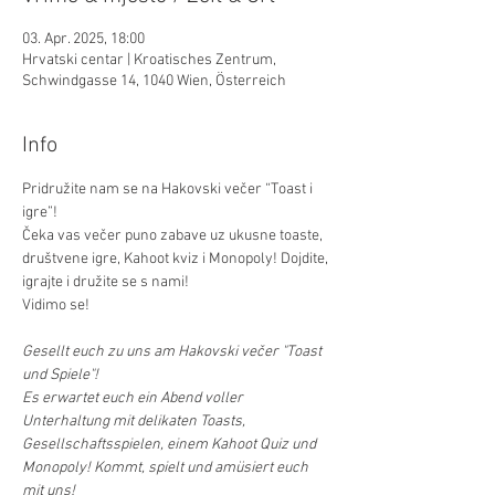
03. Apr. 2025, 18:00
Hrvatski centar | Kroatisches Zentrum,
Schwindgasse 14, 1040 Wien, Österreich
Info
Pridružite nam se na Hakovski večer “Toast i 
igre”!
Čeka vas večer puno zabave uz ukusne toaste, 
društvene igre, Kahoot kviz i Monopoly! Dojdite, 
igrajte i družite se s nami!
Vidimo se!
Gesellt euch zu uns am Hakovski večer "Toast 
und Spiele"!
Es erwartet euch ein Abend voller 
Unterhaltung mit delikaten Toasts, 
Gesellschaftsspielen, einem Kahoot Quiz und 
Monopoly! Kommt, spielt und amüsiert euch 
mit uns!