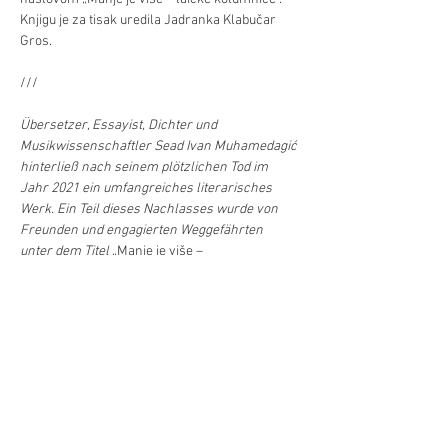
Knjigu je za tisak uredila Jadranka Klabučar 
Gros. 
///
Übersetzer, Essayist, Dichter und 
Musikwissenschaftler Sead Ivan Muhamedagić 
hinterließ nach seinem plötzlichen Tod im 
Jahr 2021 ein umfangreiches literarisches 
Werk. Ein Teil dieses Nachlasses wurde von 
Freunden und engagierten Weggefährten 
unter dem Titel 
„Manje je više – 
laičke kolumnice“
 (Weniger ist mehr 
–
laienhafte Kolumnen) zur Veröffentlichung 
ausgewählt. Die Druckausgabe wurde von 
Jadranka Gros herausgegeben und 
redaktionell betreut.