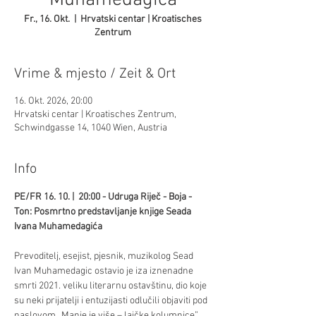
Muhamedagića
Fr., 16. Okt.
  |  
Hrvatski centar | Kroatisches
Zentrum
Vrime & mjesto / Zeit & Ort
16. Okt. 2026, 20:00
Hrvatski centar | Kroatisches Zentrum,
Schwindgasse 14, 1040 Wien, Austria
Info
PE/FR 16. 10. |  20:00 - Udruga Riječ - Boja - 
Ton: Posmrtno predstavljanje knjige Seada 
Ivana Muhamedagića
Prevoditelj, esejist, pjesnik, muzikolog Sead 
Ivan Muhamedagic ostavio je iza iznenadne 
smrti 2021. veliku literarnu ostavštinu, dio koje 
su neki prijatelji i entuzijasti odlučili objaviti pod 
naslovom „Manje je više – laičke kolumnice”. 