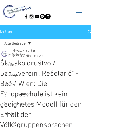
Beitrag
Alle Beiträge
Hrvatski centar
Alle Beiträge
9. Juni
2 Min. Lesezeit
Školsko društvo /
Kultur
Schulverein „Rešetarić“ -
Bildung
Beč / Wien: Die
Politik
Europaschule ist kein
Veranstaltungen
geeignetes Modell für den
Wiener Kroatenball
Erhalt der
Kinder
Volksgruppensprachen
Medien