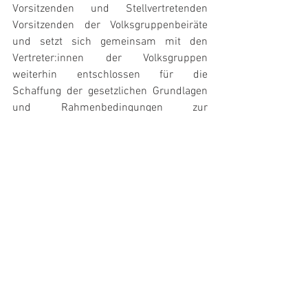
Vorsitzenden und Stellvertretenden 
Vorsitzenden der Volksgruppenbeiräte 
und setzt sich gemeinsam mit den 
Vertreter:innen der Volksgruppen 
weiterhin entschlossen für die 
Schaffung der gesetzlichen Grundlagen 
und Rahmenbedingungen zur 
Absicherung der „Komenský“-Schule 
sowie für die Errichtung entsprechender 
Bildungssysteme für die übrigen 
Volksgruppensprachen nach demselben 
Modell ein.
Bildung
Politik
Alle ansehen
Aktuelle Beiträge