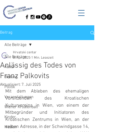
Beitrag
Alle Beiträge
Hrvatski centar
Alle Beiträge
8. Apr. 2025
1 Min. Lesezeit
Anlässig des Todes von
Kultur
Franz Palkovits
Bildung
Aktualisiert:
7. Juli 2025
Politik
Mit dem Ableben des ehemaligen 
Veranstaltungen
Vorsitzenden des Kroatischen 
Kulturvereins in Wien, von einem der 
Wiener Kroatenball
Mitbegründer und Initiatoren des 
Kinder
Kroatischen Zentrums in Wien, an der 
selben Adresse, in der Schwindgasse 14, 
Medien