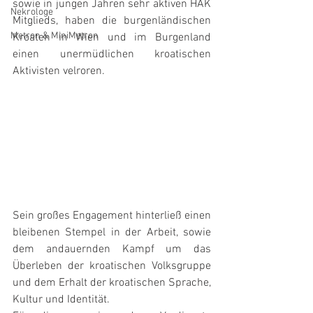
sowie in jungen Jahren sehr aktiven HAK 
Nekrologe
Mitglieds, haben die burgenländischen 
Metron & MiniMetron
Kroaten in Wien und im Burgenland 
einen unermüdlichen kroatischen 
Aktivisten velroren.
Sein großes Engagement hinterließ einen 
bleibenen Stempel in der Arbeit, sowie 
dem andauernden Kampf um das 
Überleben der kroatischen Volksgruppe 
und dem Erhalt der kroatischen Sprache, 
Kultur und Identität.