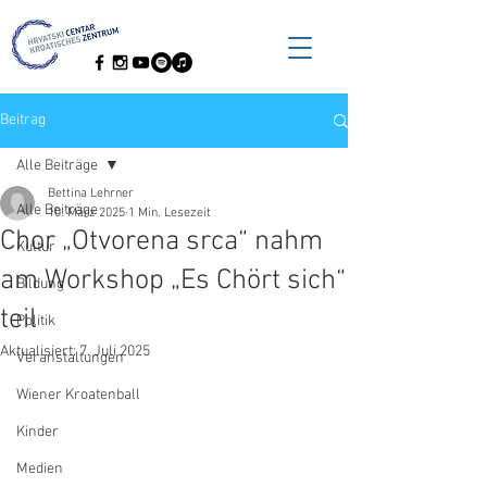
Beitrag
Alle Beiträge
Bettina Lehrner
Alle Beiträge
10. März 2025
1 Min. Lesezeit
Chor „Otvorena srca“ nahm
Kultur
am Workshop „Es Chört sich“
Bildung
teil
Politik
Aktualisiert:
7. Juli 2025
Veranstaltungen
Wiener Kroatenball
Kinder
Medien