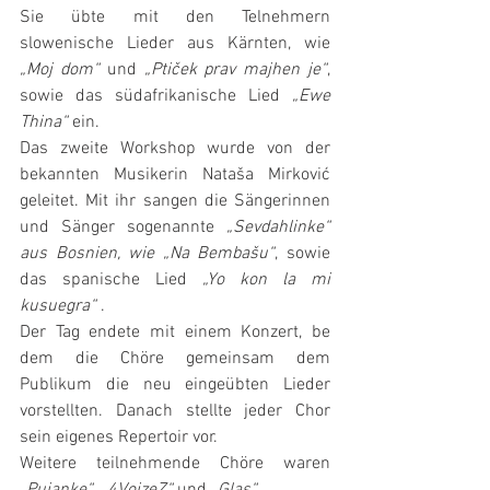
Sie übte mit den Telnehmern 
slowenische Lieder aus Kärnten, wie 
„Moj dom“
 und 
„Ptiček prav majhen je“
, 
sowie das südafrikanische Lied 
„Ewe 
Thina“ 
ein.
Das zweite Workshop wurde von der 
bekannten Musikerin Nataša Mirković 
geleitet. Mit ihr sangen die Sängerinnen 
und Sänger sogenannte 
„Sevdahlinke“ 
aus Bosnien, wie „Na Bembašu“
, sowie 
das spanische Lied 
„Yo kon la mi 
kusuegra“
 .
Der Tag endete mit einem Konzert, be 
dem die Chöre gemeinsam dem 
Publikum die neu eingeübten Lieder 
vorstellten. Danach stellte jeder Chor 
sein eigenes Repertoir vor.
Weitere teilnehmende Chöre waren 
„Pujanke“
, 
„4VoizeZ“
 und 
„Glas“
 .