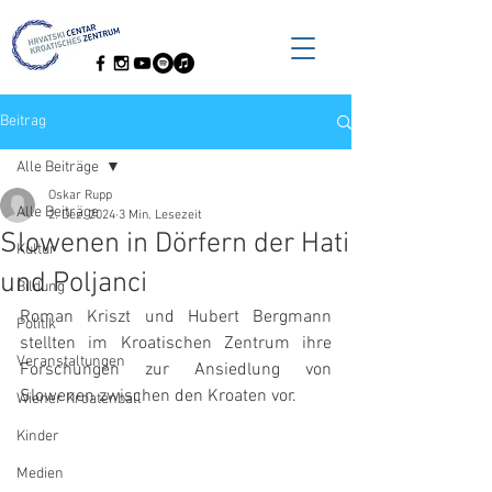
Beitrag
Alle Beiträge
Oskar Rupp
Alle Beiträge
2. Dez. 2024
3 Min. Lesezeit
Slowenen in Dörfern der Hati
Kultur
und Poljanci
Bildung
Roman Kriszt und Hubert Bergmann 
Politik
stellten im Kroatischen Zentrum ihre 
Veranstaltungen
Forschungen zur Ansiedlung von 
Slowenen zwischen den Kroaten vor.
Wiener Kroatenball
Kinder
Medien