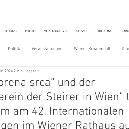
BILDUNG
POLITIK
VEREINIGUNGEN
SERVICE
ÜBER UNS
BURG
Politik
Veranstaltungen
Wiener Kroatenball
Kin
ez. 2024
2 Min. Lesezeit
ron
orena srca“ und der
rein der Steirer in Wien“ 
m am 42. Internationalen
ngen im Wiener Rathaus au