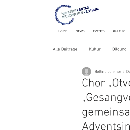
HOME
NEWS
EVENTS
KULTUR
Alle Beiträge
Kultur
Bildung
Bettina Lehrner
2. D
Nekrologe
Metron & MiniMet
Chor „Otv
„Gesangve
gemeinsa
Adventsi