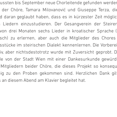
ussten bis September neue Chorleitende gefunden werden.
 der Chöre, Tamara Milovanović und Giuseppe Terza, die
 daran geglaubt haben, dass es in kürzester Zeit möglich
 Liedern einzustudieren. Der Gesangverein der Steirer 
 von drei Monaten sechs Lieder in kroatischer Sprache (
sch) zu erlernen, aber auch die Mitglieder des Chores 
tücke im steirischen Dialekt kennenlernen. Die Vorbereit
v, aber nichtsdestotrotz wurde mit Zuversicht geprobt. D
e von der Stadt Wien mit einer Dankesurkunde gewürdigt
Mitgliedern beider Chöre, die dieses Projekt so konsequ
g zu den Proben gekommen sind. Herzlichen Dank gilt 
 an diesem Abend am Klavier begleitet hat.