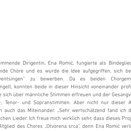
mmende Dirigentin, Ena Romić, fungierte als Bindeglied.
de Chöre und es wurde die Idee aufgegriffen, sich beim
Adventsingen“ zu bewerben. Da es beiden Chorgeme
lt, konnten beide in dieser Hinsicht voneinander profit
te sich über männliche Stimmen erfreuen und der Gesangver
t-, Tenor- und Sopranstimmen. Aber nicht nur dieser A
 auch das Miteinander. „Sehr wertschätzend fand ich di
schen Lieder. Ich freue mich wirklich sehr, dass dieses Proje
Mitglied des Chores „Otvorena srca“, denn Ena Romić verli