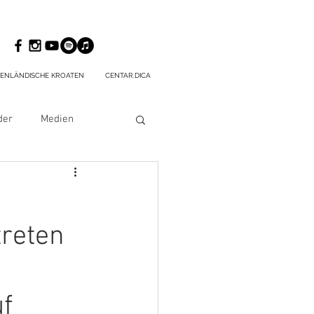
ENLÄNDISCHE KROATEN
CENTAR.DICA
der
Medien
treten
f