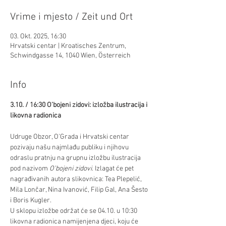
Vrime i mjesto / Zeit und Ort
03. Okt. 2025, 16:30
Hrvatski centar | Kroatisches Zentrum,
Schwindgasse 14, 1040 Wien, Österreich
Info
3.10. / 16:30 O’bojeni zidovi: izložba ilustracija i 
likovna radionica
Udruge Obzor, O'Grada i Hrvatski centar 
pozivaju našu najmlađu publiku i njihovu 
odraslu pratnju na grupnu izložbu ilustracija 
pod nazivom 
O’bojeni zidovi
. Izlagat će pet 
nagrađivanih autora slikovnica: Tea Plepelić, 
Mila Lončar, Nina Ivanović, Filip Gal, Ana Šesto 
i Boris Kugler.
U sklopu izložbe održat će se 04.10. u 10:30 
likovna radionica namijenjena djeci, koju će 