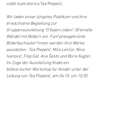
voditi ilustratorica Tea Plepelić. 
Wir laden unser jüngstes Publikum und ihre 
erwachsene Begleitung zur 
Gruppenausstellung "O’bojeni zidovi". (B'emalte 
Wände) mit Bildern ein. Fünf preisgekrönte 
Bilderbuchautor*innen werden ihre Werke 
ausstellen:  Tea Plepelić, Mila Lončar, Nina 
Ivanović, Filip Gal, Ana Šesto und Boris Kugler. 
Im Zuge der Ausstellung findet ein 
bildnerischer Workshop für Kinder unter der 
Leitung von Tea Plepelić, am 04.10. um 10:30 
statt.
Podupiranje/
Unterstützung
: SDU za Hrvate 
izvan RH, Grad Zagreb, BKA Volksgruppen, 
BMBWF, MA7