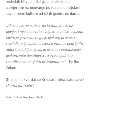
moliških Hrvata u Italiji, kroz aktivnosti 
usmjerene na očuvanje jezika te tradicijske i 
suvremene kulture od 60-ih godina do danas.
„
Ako se uzme u obzir da ta manjina kroz 
povijest nije sačuvala svoje ime, niti ime jezika 
kojim je govorila, nego je tijekom procesa 
revitalizacije stekla svijest o imenu i podrijetlu, 
autorica zaključuje da je proces revitalizacije 
tijekom više desetljeća za ovu zajednicu 
rezultirao značajnim promjenama.
” –Tvrtko 
Zebec
Glazbeni okvir dat će Kroatarantina, koja 
„sviri 
i kanta na-našo”
. 
Wir laden Sie herzlich 
zur Buchpräsentation Identität der Molise-
Kroaten. Das Buch ist das Ergebnis der 
Doktorarbeit, die Marta Račić im Jahr 2018 an 
der Philosophischen Fakultät der…