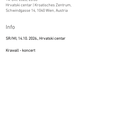
Hrvatski centar | Kroatisches Zentrum,
Schwindgasse 14, 1040 Wien, Austria
Info
SR/MI, 14.10. 2026., Hrvatski centar
Krawall - koncert
Diljenje/Teilen
©Hrvatski centar/Kroatisches Zentrum
Schwindgasse 14,
A-1040 Beč/Wien
ZVR:
440891871
T: +
43 (0) 1 504 63 54