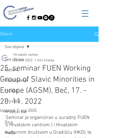
Objava
Sve objave
Hrvatski centar
Sve objave
21. stu 2022.
1 min čitanja
25. seminar FUEN Working
Kultura
Group of Slavic Minorities in
Obrazovanje
Europe (AGSM), Beč, 17. -
Politika
20. 11. 2022
Priredbe
Updated:
7. srp 2025.
Hrvatski bal
Seminar je organiziran u suradnji FUEN 
Dica
s Hrvatskim centrom ) i Hrvatskim 
kulturnim društvom u Gradišću (HKD), te 
Mediji