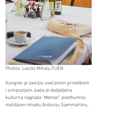
Photos: Laszlo Mihaly, FUEN
Kongres je završio svečanom priredbom 
i simpozijem, kada je dodjeljena 
kulturna nagrada "Metron", posthumno 
moliškom Hrvatu Antoniju Sammartinu, 
pod pokroviteljstvom predsjednice 
AGSM-a Angelike Mlinar uz književnost i 
glazbu iz Molisea i Gradišća.