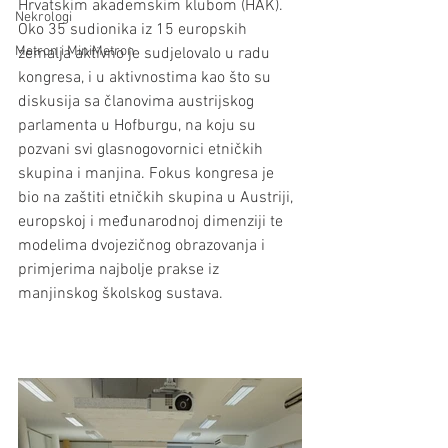
Hrvatskim akademskim klubom (HAK). 
Nekrologi
Oko 35 sudionika iz 15 europskih 
Metron i MiniMetron
zemalja aktivno je sudjelovalo u radu 
kongresa, i u aktivnostima kao što su 
diskusija sa članovima austrijskog 
parlamenta u Hofburgu, na koju su 
pozvani svi glasnogovornici etničkih 
skupina i manjina. Fokus kongresa je 
bio na zaštiti etničkih skupina u Austriji,  
europskoj i međunarodnoj dimenziji te 
modelima dvojezičnog obrazovanja i 
primjerima najbolje prakse iz 
manjinskog školskog sustava.