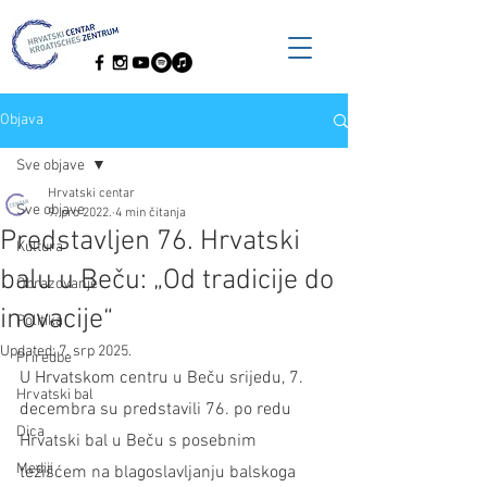
Objava
Sve objave
Hrvatski centar
Sve objave
9. pro 2022.
4 min čitanja
Predstavljen 76. Hrvatski
Kultura
balu u Beču: „Od tradicije do
Obrazovanje
inovacije“
Politika
Updated:
7. srp 2025.
Priredbe
U Hrvatskom centru u Beču srijedu, 7. 
Hrvatski bal
decembra su predstavili 76. po redu 
Dica
Hrvatski bal u Beču s posebnim 
Mediji
težišćem na blagoslavljanju balskoga 