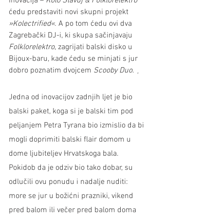
inovacija – 
Kolo Slavuj & Folklorelektro
ćedu predstaviti novi skupni projekt 
»Kolectrified«.
 A po tom ćedu ovi dva 
Zagrebački DJ-i, ki skupa sačinjavaju 
Folklorelektro
, zagrijati balski disko u 
Bijoux-baru, kade ćedu se minjati s jur 
dobro poznatim dvojcem 
Scooby Duo
. ¸
Jedna od inovacijov zadnjih ljet je bio 
balski paket, koga si je balski tim pod 
peljanjem Petra Tyrana bio izmislio da bi 
mogli doprimiti balski flair domom u 
dome ljubiteljev Hrvatskoga bala. 
Pokidob da je odziv bio tako dobar, su 
odlučili ovu ponudu i nadalje nuditi: 
more se jur u božićni prazniki, vikend 
pred balom ili večer pred balom doma 