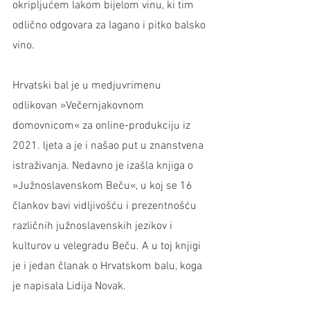
okripljućem lakom bijelom vinu, ki tim 
odlično odgovara za lagano i pitko balsko 
vino. 
Hrvatski bal je u medjuvrimenu 
odlikovan »Večernjakovnom 
domovnicom« za online-produkciju iz 
2021. ljeta a je i našao put u znanstvena 
istraživanja. Nedavno je izašla knjiga o 
»Južnoslavenskom Beču«, u koj se 16 
člankov bavi vidljivošću i prezentnošću 
različnih južnoslavenskih jezikov i 
kulturov u velegradu Beču. A u toj knjigi 
je i jedan članak o Hrvatskom balu, koga 
je napisala Lidija Novak.