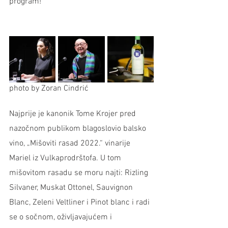
program!“
photo by Zoran Cindrić
Najprije je kanonik Tome Krojer pred 
nazočnom publikom blagoslovio balsko 
vino, „Mišoviti rasad 2022.“ vinarije 
Mariel iz Vulkaprodrštofa. U tom 
mišovitom rasadu se moru najti: Rizling 
Silvaner, Muskat Ottonel, Sauvignon 
Blanc, Zeleni Veltliner i Pinot blanc i radi 
se o sočnom, oživljavajućem i 