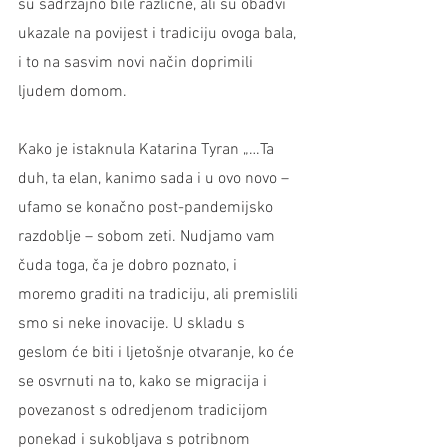
su sadržajno bile različne, ali su obadvi 
ukazale na povijest i tradiciju ovoga bala, 
i to na sasvim novi način doprimili 
ljudem domom.
Kako je istaknula Katarina Tyran „…Ta 
duh, ta elan, kanimo sada i u ovo novo – 
ufamo se konačno post-pandemijsko 
razdoblje – sobom zeti. Nudjamo vam 
čuda toga, ča je dobro poznato, i 
moremo graditi na tradiciju, ali premislili 
smo si neke inovacije. U skladu s 
geslom će biti i ljetošnje otvaranje, ko će 
se osvrnuti na to, kako se migracija i 
povezanost s odredjenom tradicijom 
ponekad i sukobljava s potribnom 