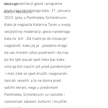
vina i prezentaciji gesla i programa  
Nekrologi
dojdućega Hrvatskoga bala,  21. januara 
Metron i MiniMetron
2023. ljeta, u Parkhotelu Schönbrunn. 
Kako je naglasila Katarina Tyran u svojoj 
većjezičnoj moderaciji, geslo narednoga 
bala će  biti  „Od tradicije do inovacije“ 
naglašivši  kako joj je  „posebno drago 
da vas morem uživo pozdraviti i da nas 
po dvi ljeti pauze opet čeka bal, kako 
smo ga bili naučni još pred pandemijom 
 i moć ćete se opet družiti, razgovarati, 
tancati, veseliti, a to ne doma pred 
vašimi ekrani, nego u predivnom 
Parkhotelu Schönbrunn uz raznolik i 
raznovrsan zabavni, kulturni i muzički 