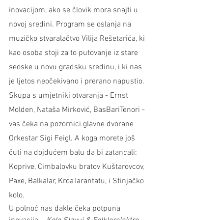
inovacijom, ako se človik mora snajti u 
novoj sredini. Program se oslanja na 
muzičko stvaralačtvo Vilija Rešetarića, ki 
kao osoba stoji za to putovanje iz stare 
seoske u novu gradsku sredinu, i ki nas 
je ljetos neočekivano i prerano napustio. 
Skupa s umjetniki otvaranja - Ernst 
Molden, Nataša Mirković, BasBariTenori - 
vas čeka na pozornici glavne dvorane 
Orkestar Sigi Feigl. A koga morete još 
čuti na dojdućem balu da bi zatancali: 
Koprive, Cimbalovku bratov Kuštarovcov, 
Paxe, Balkalar, KroaTarantatu, i Stinjačko 
kolo.
U polnoć nas dakle čeka potpuna 