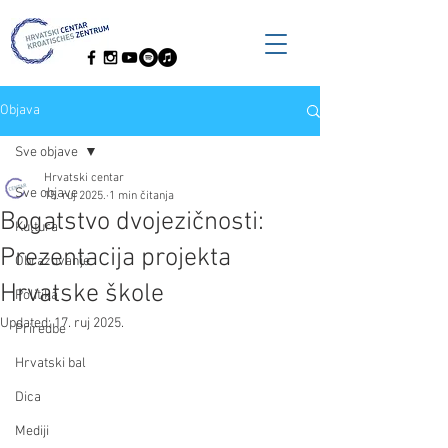
Objava
Sve objave
Hrvatski centar
Sve objave
15. ruj 2025.
1 min čitanja
Bogatstvo dvojezičnosti:
Kultura
Prezentacija projekta
Obrazovanje
Hrvatske škole
Politika
Updated:
17. ruj 2025.
Priredbe
Hrvatski bal
Dica
Mediji