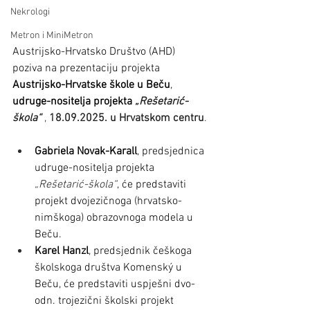
Nekrologi
Metron i MiniMetron
Austrijsko-Hrvatsko Društvo (AHD) 
poziva na prezentaciju projekta 
Austrijsko-Hrvatske škole u Beču
, 
udruge-nositelja projekta 
„Rešetarić-
škola“
, 
18.09.2025. u Hrvatskom centru
.
Gabriela Novak-Karall
, predsjednica 
udruge-nositelja projekta 
„Rešetarić-škola“
, će predstaviti 
projekt dvojezičnoga (hrvatsko-
nimškoga) obrazovnoga modela u 
Beču.
Karel Hanzl
, predsjednik češkoga 
školskoga društva Komenský u 
Beču, će predstaviti uspješni dvo- 
odn. trojezični školski projekt 