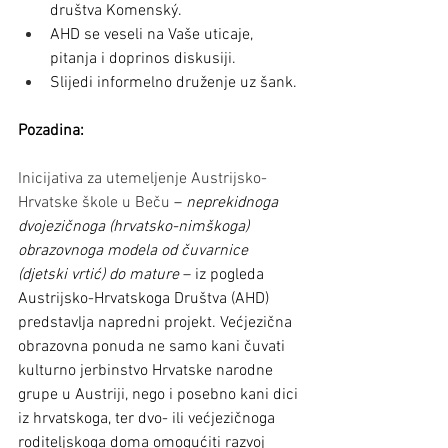
društva Komenský.
AHD se veseli na Vaše uticaje, 
pitanja i doprinos diskusiji.
Slijedi informelno druženje uz šank.
Pozadina:
Inicijativa za utemeljenje Austrijsko-
Hrvatske škole u Beču 
– 
neprekidnoga 
dvojezičnoga (hrvatsko-nimškoga) 
obrazovnoga modela od čuvarnice 
(djetski vrtić) do mature 
– iz pogleda 
Austrijsko-Hrvatskoga Društva (AHD) 
predstavlja napredni projekt. Većjezična 
obrazovna ponuda ne samo kani čuvati 
kulturno jerbinstvo Hrvatske narodne 
grupe u Austriji, nego i posebno kani dici 
iz hrvatskoga, ter dvo- ili većjezičnoga 
roditeljskoga doma omogućiti razvoj 