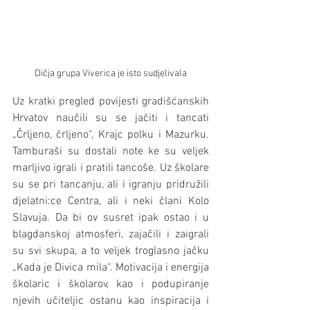
Dičja grupa Viverica je isto sudjelivala
Uz kratki pregled povijesti gradišćanskih 
Hrvatov naučili su se jačiti i tancati 
„Črljeno, črljeno“, Krajc polku i Mazurku. 
Tamburaši su dostali note ke su veljek 
marljivo igrali i pratili tancoše. Uz školare 
su se pri tancanju, ali i igranju pridružili 
djelatni:ce Centra, ali i neki člani Kolo 
Slavuja. Da bi ov susret ipak ostao i u 
blagdanskoj atmosferi, zajačili i zaigrali 
su svi skupa, a to veljek troglasno jačku 
„Kada je Divica mila“. Motivacija i energija 
školaric i školarov, kao i podupiranje 
njevih učiteljic ostanu kao inspiracija i 