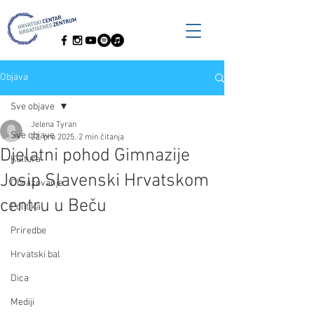
Objava
Sve objave
Jelena Tyran
Sve objave
22. pro 2025.
2 min čitanja
Djelatni pohod Gimnazije
Kultura
Josip Slavenski Hrvatskom
Obrazovanje
centru u Beču
Politika
Priredbe
Hrvatski bal
Dica
Mediji