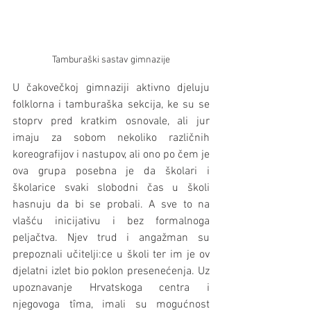
Tamburaški sastav gimnazije
U čakovečkoj gimnaziji aktivno djeluju 
folklorna i tamburaška sekcija, ke su se 
stoprv pred kratkim osnovale, ali jur 
imaju za sobom nekoliko različnih 
koreografijov i nastupov, ali ono po čem je 
ova grupa posebna je da školari i 
školarice svaki slobodni čas u školi 
hasnuju da bi se probali. A sve to na 
vlašću inicijativu i bez formalnoga 
peljačtva. Njev trud i angažman su 
prepoznali učitelji:ce u školi ter im je ov 
djelatni izlet bio poklon presenećenja. Uz 
upoznavanje Hrvatskoga centra i 
njegovoga tîma, imali su mogućnost 