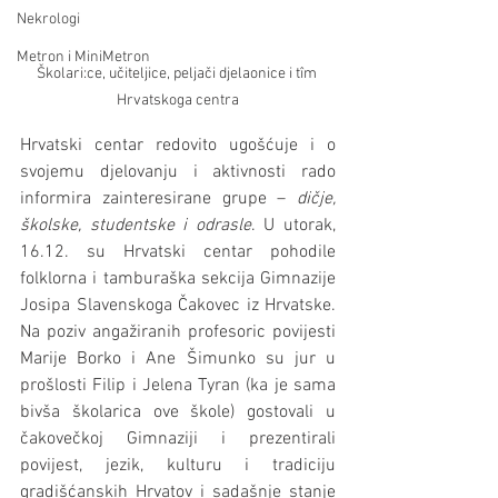
Nekrologi
Metron i MiniMetron
Školari:ce, učiteljice, peljači djelaonice i tîm 
Hrvatskoga centra
Hrvatski centar redovito ugošćuje i o 
svojemu djelovanju i aktivnosti rado 
informira zainteresirane grupe – 
dičje, 
školske, studentske i odrasle
. U utorak, 
16.12. su Hrvatski centar pohodile 
folklorna i tamburaška sekcija Gimnazije 
Josipa Slavenskoga Čakovec iz Hrvatske. 
Na poziv angažiranih profesoric povijesti 
Marije Borko i Ane Šimunko su jur u 
prošlosti Filip i Jelena Tyran (ka je sama 
bivša školarica ove škole) gostovali u 
čakovečkoj Gimnaziji i prezentirali 
povijest, jezik, kulturu i tradiciju 
gradišćanskih Hrvatov i sadašnje stanje 