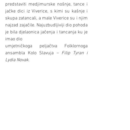
predstaviti medjimurske nošnje, tance i 
jačke dici iz Viverice, s kimi su kašnje i 
skupa zatancali, a male Viverice su i njim 
najzad zajačile. Najuzbudljiviji dio pohoda 
je bila djelaonica jačenja i tancanja ku je 
imao dio 
umjetničkoga peljačtva Folklornoga 
ansambla Kolo Slavuja – 
Filip Tyran i 
Lydia Novak
.