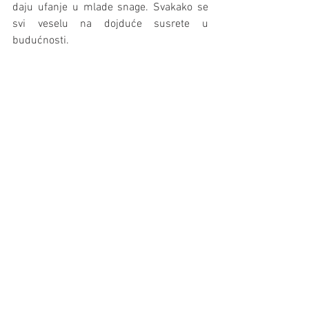
daju ufanje u mlade snage. Svakako se 
svi veselu na dojduće susrete u 
budućnosti.
Školari:ce u knjižnici Hrvatskoga centra
Da se ovakov trud isplatio, pokaže 
priznanje i same direktorice škole 
Sandre Breke-Ovčar, ka podržava sve 
aktivnosti folklorašev, ali i Medjimurske 
županije ka je financirala put.