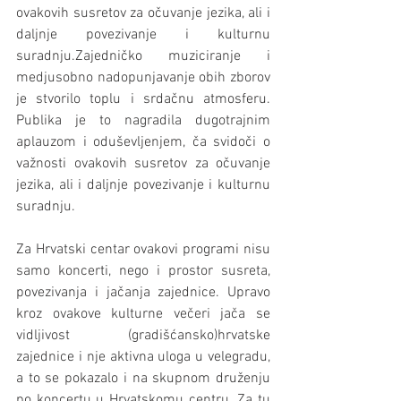
ovakovih susretov za očuvanje jezika, ali i 
daljnje povezivanje i kulturnu 
suradnju.Zajedničko muziciranje i 
medjusobno nadopunjavanje obih zborov 
je stvorilo toplu i srdačnu atmosferu. 
Publika je to nagradila dugotrajnim 
aplauzom i oduševljenjem, ča svidoči o 
važnosti ovakovih susretov za očuvanje 
jezika, ali i daljnje povezivanje i kulturnu 
suradnju.
Za Hrvatski centar ovakovi programi nisu 
samo koncerti, nego i prostor susreta, 
povezivanja i jačanja zajednice. Upravo 
kroz ovakove kulturne večeri jača se 
vidljivost (gradišćansko)hrvatske 
zajednice i nje aktivna uloga u velegradu, 
a to se pokazalo i na skupnom druženju 
po koncertu u Hrvatskomu centru. Za tu 