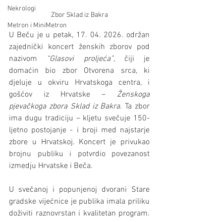
Nekrologi
Zbor Sklad iz Bakra
Metron i MiniMetron
U Beču je u petak, 17. 04. 2026. održan 
zajednički koncert ženskih zborov pod 
nazivom 
“Glasovi proljeća”
, čiji je 
domaćin bio zbor Otvorena srca, ki 
djeluje u okviru Hrvatskoga centra, i 
gošćov iz Hrvatske – 
Ženskoga 
pjevačkoga zbora Sklad iz Bakra.
 Ta zbor 
ima dugu tradiciju – kljetu svečuje 150-
ljetno postojanje - i broji med najstarje 
zbore u Hrvatskoj. Koncert je privukao 
brojnu publiku i potvrdio povezanost 
izmedju Hrvatske i Beča.
U svečanoj i popunjenoj dvorani Stare 
gradske vijećnice je publika imala priliku 
doživiti raznovrstan i kvalitetan program. 