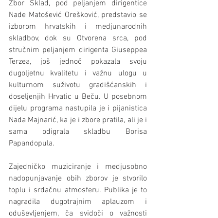
Zbor Sklad, pod peljanjem dirigentice 
Nade Matošević Orešković, predstavio se 
izborom hrvatskih i medjunarodnih 
skladbov, dok su Otvorena srca, pod 
stručnim peljanjem dirigenta Giuseppea 
Terzea, još jednoč pokazala svoju 
dugoljetnu kvalitetu i važnu ulogu u 
kulturnom suživotu gradišćanskih i 
doseljenjih Hrvatic u Beču. U posebnom 
dijelu programa nastupila je i pijanistica 
Nada Majnarić, ka je i zbore pratila, ali je i 
sama odigrala skladbu Borisa 
Papandopula.
Zajedničko muziciranje i medjusobno 
nadopunjavanje obih zborov je stvorilo 
toplu i srdačnu atmosferu. Publika je to 
nagradila dugotrajnim aplauzom i 
oduševljenjem, ča svidoči o važnosti 