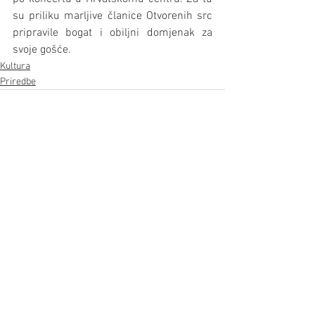
su priliku marljive članice Otvorenih src 
pripravile bogat i obiljni domjenak za 
svoje gošće.
Kultura
Priredbe
Prikaži sve
Nedavne objave