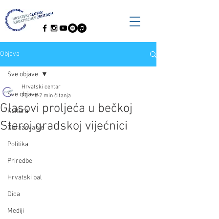
Objava
Sve objave
Hrvatski centar
Sve objave
20. tra
2 min čitanja
Glasovi proljeća u bečkoj
Kultura
Staroj gradskoj vijećnici
Obrazovanje
Politika
Priredbe
Hrvatski bal
Dica
Mediji