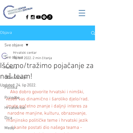
Objava
Sve objave
Hrvatski centar
Sve objave
16. svi 2022.
2 min čitanja
Išćemo/tražimo pojačanje za
Kultura
naš team!
Obrazovanje
Updated:
24. lip 2022.
Politika
Ako dobro govorite hrvatski i nimški, 
Priredbe
veseli vas dinamično i šaroliko djelo/rad, 
imate početno znanje i daljnji interes za 
Hrvatski bal
narodne manjine, kulturu, obrazovanje, 
Dica
manjinsko političke teme i hrvatski jezik 
i kanite postati dio našega teama - 
Mediji