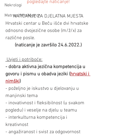
pogledajte naticanje!
Nekrologi
Metron i MiniMetron
NATICANJE ZA DJELATNA MJESTA
Hrvatski centar u Beču išće dvi hrvatske 
odnosno dvojezične osobe (m/ž/x) za 
različne posle.
(naticanje je završilo 24.6.2022.)
 Uvjeti i potriboće:
- dobra aktivna jezična kompetencija u 
govoru i pismu u obadva jeziki (
hrvatski i 
nimški
)
- poželjno je iskustvo u djelovanju u 
manjinski tema
- inovativnost i fleksibilnost (u svakom 
pogledu) i veselje na djelu u teamu
- interkulturna kompetencija i 
kreativnost
- angažiranost i svist za odgovornost