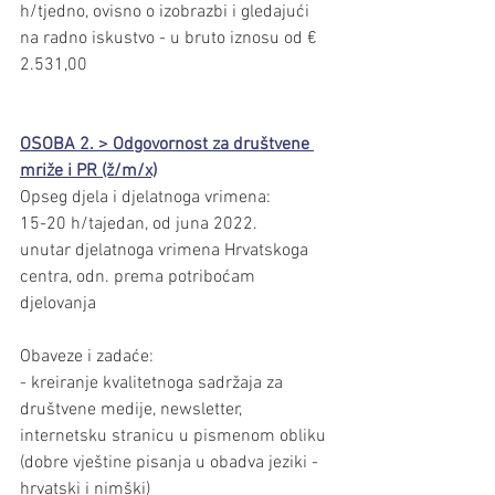
h/tjedno, ovisno o izobrazbi i gledajući 
na radno iskustvo - u bruto iznosu od € 
2.531,00
OSOBA 2. > Odgovornost za društvene 
mriže i PR (ž/m/x)
Opseg djela i djelatnoga vrimena:
15-20 h/tajedan, od juna 2022.
unutar djelatnoga vrimena Hrvatskoga 
centra, odn. prema potriboćam 
djelovanja
Obaveze i zadaće:
- kreiranje kvalitetnoga sadržaja za 
društvene medije, newsletter, 
internetsku stranicu u pismenom obliku 
(dobre vještine pisanja u obadva jeziki - 
hrvatski i nimški)