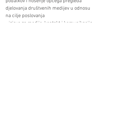
podatkov i nošenje općega pregleda 
djelovanja društvenih medijev u odnosu 
na cilje poslovanja
- izjave za medije, kontakt i komunikacija 
s medijskimi djelatniki i ustanovami
Naknada:
najmanja osigurana plaća na bazi 40 
h/tjedno,  ovisno o izobrazbi i gledajući 
na radno iskustvo - u bruto iznosu od € 
2.282,00
Interesent*kinje prosimo da se javu u 
sekretarijatu Hrvatskoga centra  
tel. 01/504 63 54, mail: 
ured@hrvatskicentar.at
Prijavi priložite (po mogućnosti 
dvojezično): 