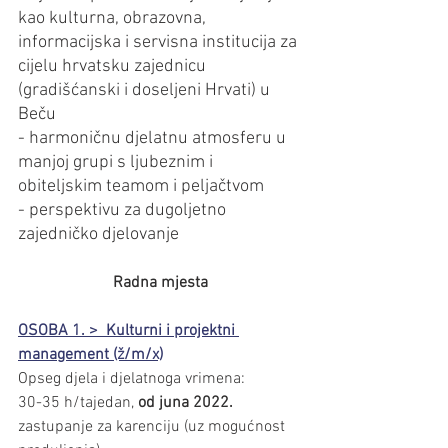
kao kulturna, obrazovna, 
informacijska i servisna institucija za 
cijelu hrvatsku zajednicu 
(gradišćanski i doseljeni Hrvati) u 
Beču
- harmoničnu djelatnu atmosferu u 
manjoj grupi s ljubeznim i 
obiteljskim teamom i peljačtvom
- perspektivu za dugoljetno 
zajedničko djelovanje
Radna mjesta
OSOBA 1. >  Kulturni i projektni 
management (ž/m/x)
Opseg djela i djelatnoga vrimena:
30-35 h/tajedan, 
od juna 2022.
zastupanje za karenciju (uz mogućnost 