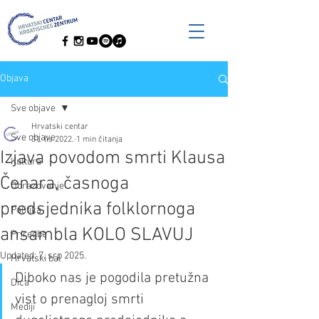
Objava
Sve objave
Hrvatski centar
Sve objave
31. lis 2022.
1 min čitanja
Izjava povodom smrti Klausa
Kultura
Čenara, časnoga
Obrazovanje
predsjednika folklornoga
Politika
ansambla KOLO SLAVUJ
Priredbe
Updated:
7. srp 2025.
Hrvatski bal
Diboko nas je pogodila pretužna 
Dica
vist o prenagloj smrti 
Mediji