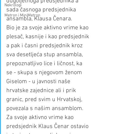
dugoljetnoga predsjednika a 
Nekrologi
sada časnoga predsjednika 
Metron i MiniMetron
ansambla, Klausa Čenara.
Bio je za svoje aktivno vrime kao 
plesač, kasnije i kao predsjednik 
a pak i časni predsjednik kroz 
sva desetljeća stup ansambla, 
prepoznatljivo lice i ličnost, ka 
se - skupa s njegovom ženom 
Giselom - u javnosti naše 
hrvatske zajednice ali i prik 
granic, pred svim u Hrvatskoj, 
povezala s našim ansamblom.
Za svoje aktivno vrime kao 
predsjednik Klaus Čenar ostavio 