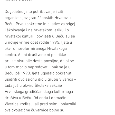
Dugoljetno je to potribovanje i cilj 
organizacijov gradišćanskih Hrvatov u 
Beču. Prve konkretne inicijative za odgoj 
i školovanje i na hrvatskom jeziku i o 
hrvatskoj kulturi i povijesti u Beču su se 
u novije vrime opet rodile 1995. ljeta u 
okviru novoformiranoga Hrvatskoga 
centra. Ali ni društvene ni političke 
prilike nisu bile dosta povoljne, da bi se 
u tom moglo napredovati. Ipak se je u 
Beču još 1993. ljeta ugodalo pokrenuti i 
usidriti dvojezičnu dičju grupu Viverica – 
tada još u okviru Školske sekcije 
Hrvatskoga gradišćanskoga kulturnoga 
društva u Beču. Od onda i domaćini 
Viverice, roditelji ali pred svim i polazniki 
ove dvojezične čuvarnice bolno su 