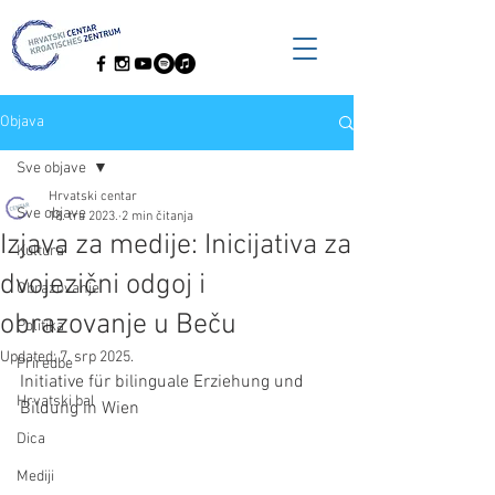
Objava
Sve objave
Hrvatski centar
Sve objave
18. tra 2023.
2 min čitanja
Izjava za medije: Inicijativa za
Kultura
dvojezični odgoj i
Obrazovanje
obrazovanje u Beču
Politika
Updated:
7. srp 2025.
Priredbe
Initiative für bilinguale Erziehung und 
Hrvatski bal
Bildung in Wien
Dica
Mediji