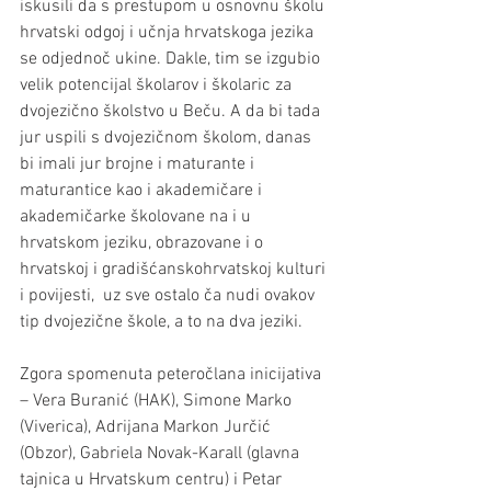
iskusili da s prestupom u osnovnu školu 
hrvatski odgoj i učnja hrvatskoga jezika 
se odjednoč ukine. Dakle, tim se izgubio 
velik potencijal školarov i školaric za 
dvojezično školstvo u Beču. A da bi tada 
jur uspili s dvojezičnom školom, danas 
bi imali jur brojne i maturante i 
maturantice kao i akademičare i 
akademičarke školovane na i u 
hrvatskom jeziku, obrazovane i o 
hrvatskoj i gradišćanskohrvatskoj kulturi 
i povijesti,  uz sve ostalo ča nudi ovakov 
tip dvojezične škole, a to na dva jeziki.
Zgora spomenuta peteročlana inicijativa 
– Vera Buranić (HAK), Simone Marko 
(Viverica), Adrijana Markon Jurčić 
(Obzor), Gabriela Novak-Karall (glavna 
tajnica u Hrvatskum centru) i Petar 