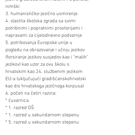
nimški
3. humanističko-jezično usmirenje
4. vlastita školska zgrada sa svimi 
potribnimi i popratnimi prostorijami i 
napravami za cijelodnevno podvarnje
5. potribovanja Europske unije u 
pogledu na obrazovanje i učnju jezikov 
(forsiranje jezikov susjedov kao i "malih" 
jezikov) kao uzor za ovu školu s 
hrvatskim kao 24. službenim jezikom 
EU-a (uključujući gradišćanskohrvatski 
kao dio hrvatskoga jezičnoga korpusa)
6. početi na četiri razina:
* čuvarnica
* 1. razred OŠ
* 1. razred u sekundarnom stepenu
* 5. razred u sekundarnom stepenu