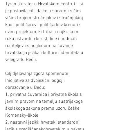
Tyran (kurator u Hrvatskom centru) – si 
je postavila cilj, da će u suradnji s čim 
višim brojem stručnjakov i stručnjakinj 
kao i političarov i političarkov krenuti s 
ovim projektom, ki triba u najkraćem 
roku ostvariti o korist dice i budućih 
roditeljev i s pogledom na čuvanje 
hrvatskoga jezika i kulture i identiteta u 
velegradu Beču.
Cilj djelovanja zgora spomenute 
Inicijative za dvojezični odgoj i 
obrazovanje u Beču:
1. privatna čuvarnica i privatna škola s 
javnim pravom na temelju austrijskoga 
školskoga zakona prema uzoru češke 
Komensky-škole
2. nastavni jeziki: hrvatski standardni 
jezik s gradišćanskohrvatskim u paketu, 