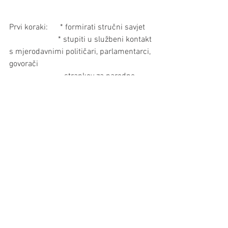
Prvi koraki:      * formirati stručni savjet
                        * stupiti u službeni kontakt 
s mjerodavnimi političari, parlamentarci, 
govorači 
                           strankov za narodne 
grupe
                        * uključiti Koordinacijski 
odbor društav i organizacijov GH
                        * uključiti službeni Beč
                        * uključiti nadležne 
institucije na saveznoj razini (BKA, 
Ministarstvo obrazovanja ,...)
Beč, 18_04_2023.