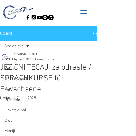
Objava
Sve objave
Hrvatski centar
Sve objave
16. velj 2023.
1 min čitanja
JEZIČNI TEČAJI za odrasle /
Kultura
SPRACHKURSE für
Obrazovanje
Erwachsene
Politika
Updated:
7. srp 2025.
Priredbe
Hrvatski bal
Dica
Mediji