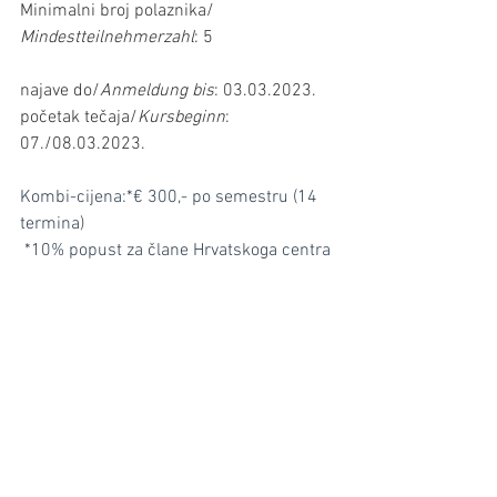
Minimalni broj polaznika/
Mindestteilnehmerzahl
: 5
najave do/
Anmeldung bis
: 03.03.2023.
početak tečaja/
Kursbeginn
: 
07./08.03.2023.
Kombi-cijena:*€ 300,- po semestru (14 
termina)
 *10% popust za člane Hrvatskoga centra
Obrazovanje
Prikaži sve
Nedavne objave