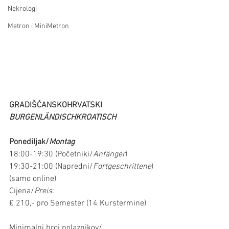
Nekrologi
Metron i MiniMetron
GRADIŠĆANSKOHRVATSKI 
BURGENLÄNDISCHKROATISCH
Ponediljak/
Montag
18:00-19:30 (Početniki/
Anfänger
)
19:30-21:00 (Napredni/
Fortgeschrittene
)
(samo online)
Cijena/
Preis
:
€ 210,- pro Semester (14 Kurstermine)
Minimalni broj polaznikov/