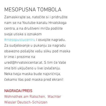
MESOPUSNA TOMBOLA 
Zamaskirajte se, natočite si i pridružite 
nam se na Youtube-kanalu Hrvatskoga 
centra, a na društveni mriža podilite 
svoje utiske s oznakom 
#mesopustucentru
 i osvojite nagradu. 
Za sudjelovanje u pukanju za nagradu 
obavezno pošaljite vašu sliku pod maska 
tr ime i prezime na 
ured@hrvatskicentar.at. S tim će Vaše 
ime biti uključeno u live izvlačenju.
Neka tvoja maska bude najsrićnija, 
čekamo Vas pod maska pred ekrani!
NAGRADA/PREIS
Wohnothek am Ratschen,  Wachter 
Wiesler Deutsch-Schützen