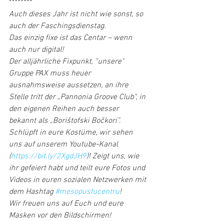
********
Auch dieses Jahr ist nicht wie sonst, so 
auch der Faschingsdienstag.
Das einzig fixe ist das Centar – wenn 
auch nur digital!
Der alljährliche Fixpunkt, “unsere" 
Gruppe PAX muss heuer 
ausnahmsweise aussetzen, an ihre 
Stelle tritt der „Pannonia Groove Club“, in 
den eigenen Reihen auch besser 
bekannt als „Borištofski Bočkori”.
Schlüpft in eure Kostüme, wir sehen 
uns auf unserem Youtube-Kanal 
(
https://bit.ly/2XgdJH9
)! Zeigt uns, wie 
ihr gefeiert habt und teilt eure Fotos und 
Videos in euren sozialen Netzwerken mit 
dem Hashtag 
#mesopustucentru
!
Wir freuen uns auf Euch und eure 
Masken vor den Bildschirmen!