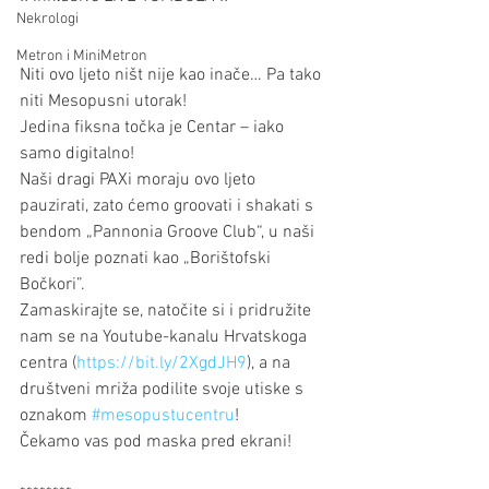
Nekrologi
Metron i MiniMetron
Niti ovo ljeto ništ nije kao inače… Pa tako 
niti Mesopusni utorak!
Jedina fiksna točka je Centar – iako 
samo digitalno!
Naši dragi PAXi moraju ovo ljeto 
pauzirati, zato ćemo groovati i shakati s 
bendom „Pannonia Groove Club“, u naši 
redi bolje poznati kao „Borištofski 
Bočkori”.
Zamaskirajte se, natočite si i pridružite 
nam se na Youtube-kanalu Hrvatskoga 
centra (
https://bit.ly/2XgdJH9
), a na 
društveni mriža podilite svoje utiske s 
oznakom 
#mesopustucentru
!
Čekamo vas pod maska pred ekrani!