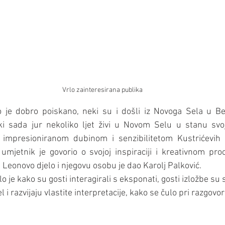
Vrlo zainteresirana publika
lo je dobro poiskano, neki su i došli iz Novoga Sela u Be
i sada jur nekoliko ljet živi u Novom Selu u stanu svoj
 impresioniranom dubinom i senzibilitetom Kustrićevih 
umjetnik je govorio o svojoj inspiraciji i kreativnom proc
u Leonovo djelo i njegovu osobu je dao Karolj Palković.
 je kako su gosti interagirali s eksponati, gosti izložbe su s
el i razvijaju vlastite interpretacije, kako se čulo pri razgovo