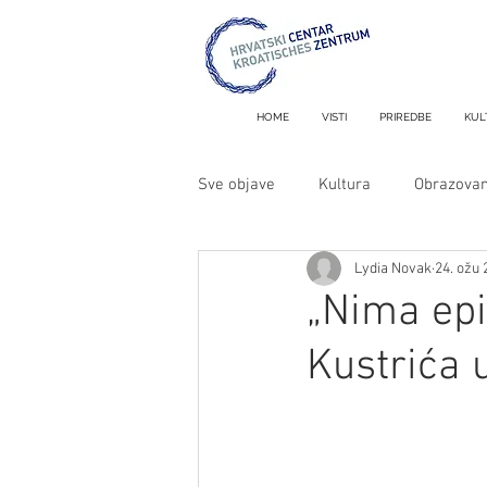
HOME
VISTI
PRIREDBE
KUL
Sve objave
Kultura
Obrazovan
Lydia Novak
24. ožu 
Metron i MiniMetron
„Nima epi
Kustrića 