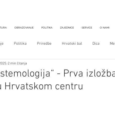
TURA
OBRAZOVANJE
POLITIKA
ZAJEDNICE
SERVICE
O NAMI
je
Politika
Priredbe
Hrvatski bal
Dica
Med
2025.
2 min čitanja
stemologija“ - Prva izložb
u Hrvatskom centru