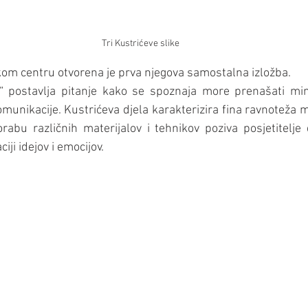
Tri Kustrićeve slike
om centru otvorena je prva njegova samostalna izložba.
“ postavlja pitanje kako se spoznaja more prenašati mimo
munikacije. Kustrićeva djela karakterizira fina ravnoteža 
orabu različnih materijalov i tehnikov poziva posjetitelje 
ji idejov i emocijov.