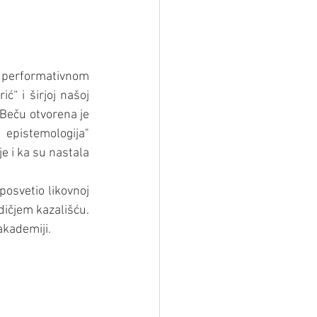
s performativnom 
“ i širjoj našoj 
Beču otvorena je 
pistemologija" 
e i ka su nastala 
osvetio likovnoj 
ičjem kazališću. 
akademiji.