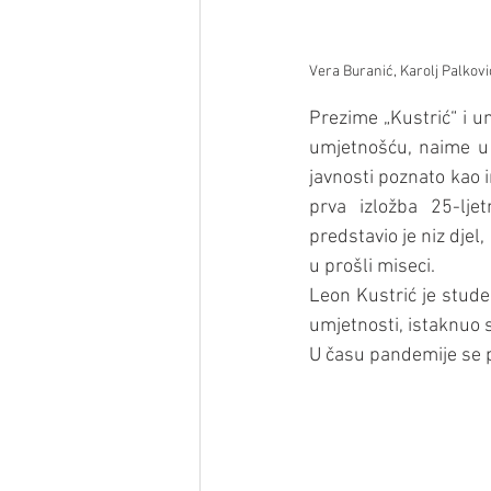
Vera Buranić, Karolj Palković
Prezime „Kustrić“ i u
umjetnošću, naime u g
javnosti poznato kao 
prva izložba 25-lje
predstavio je niz djel
u prošli miseci.
Leon Kustrić je stude
umjetnosti, istaknuo 
U času pandemije se p