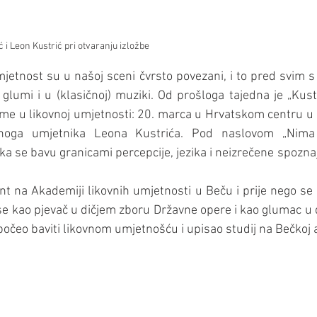
 i Leon Kustrić pri otvaranju izložbe
mjetnost su u našoj sceni čvrsto povezani, i to pred svim 
lumi i u (klasičnoj) muziki. Od prošloga tajedna je „Kustrić
ime u likovnoj umjetnosti: 20. marca u Hrvatskom centru u 
tnoga umjetnika Leona Kustrića. Pod naslovom „Nima e
, ka se bavu granicami percepcije, jezika i neizrečene spoznaj
nt na Akademiji likovnih umjetnosti u Beču i prije nego se p
se kao pjevač u dičjem zboru Državne opere i kao glumac u d
očeo baviti likovnom umjetnošću i upisao studij na Bečkoj 