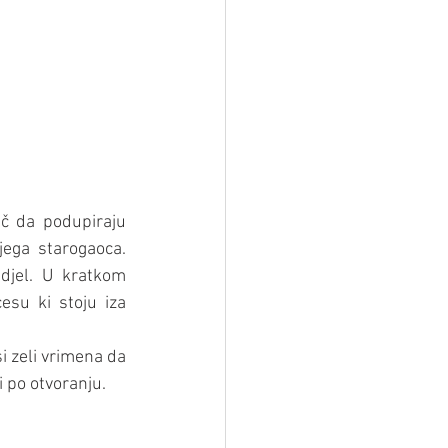
č da podupiraju 
ega starogaoca. 
djel. U kratkom 
esu ki stoju iza 
i zeli vrimena da 
ri po otvoranju.