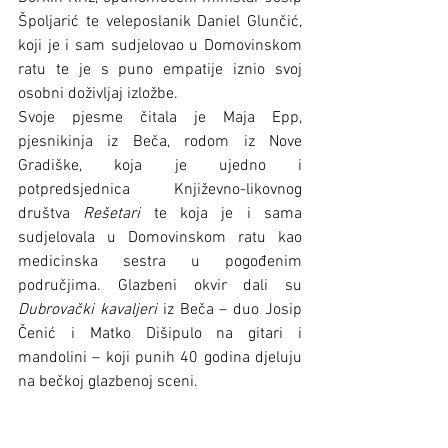
Špoljarić te veleposlanik Daniel Glunčić, 
koji je i sam sudjelovao u Domovinskom 
ratu te je s puno empatije iznio svoj 
osobni doživljaj izložbe.
Svoje pjesme čitala je Maja Epp, 
pjesnikinja iz Beča, rodom iz Nove 
Gradiške, koja je ujedno i 
potpredsjednica Književno-likovnog 
društva 
Rešetari
 te koja je i sama 
sudjelovala u Domovinskom ratu kao 
medicinska sestra u pogođenim 
područjima. Glazbeni okvir dali su 
Dubrovački kavaljeri
 iz Beča – duo Josip 
Čenić i Matko Dišipulo na gitari i 
mandolini – koji punih 40 godina djeluju 
na bečkoj glazbenoj sceni.