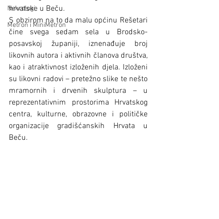
hrvatske u Beču.
Nekrologi
S obzirom na to da malu općinu Rešetari 
Metron i MiniMetron
čine svega sedam sela u Brodsko-
posavskoj županiji, iznenađuje broj 
likovnih autora i aktivnih članova društva, 
kao i atraktivnost izloženih djela. Izloženi 
su likovni radovi – pretežno slike te nešto 
mramornih i drvenih skulptura – u 
reprezentativnim prostorima Hrvatskog 
centra, kulturne, obrazovne i političke 
organizacije gradišćanskih Hrvata u 
Beču.