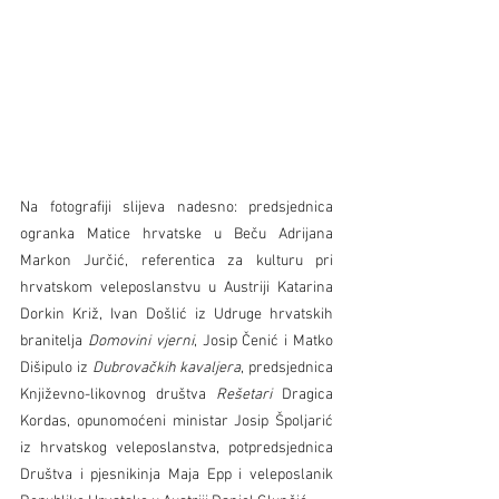
Na fotografiji slijeva nadesno: predsjednica 
ogranka Matice hrvatske u Beču Adrijana 
Markon Jurčić, referentica za kulturu pri 
hrvatskom veleposlanstvu u Austriji Katarina 
Dorkin Križ, Ivan Došlić iz Udruge hrvatskih 
branitelja 
Domovini vjerni
, Josip Čenić i Matko 
Dišipulo iz 
Dubrovačkih kavaljera
, predsjednica 
Književno-likovnog društva 
Rešetari
 Dragica 
Kordas, opunomoćeni ministar Josip Špoljarić 
iz hrvatskog veleposlanstva, potpredsjednica 
Društva i pjesnikinja Maja Epp i veleposlanik 