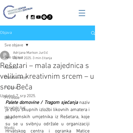
Objava
Sve objave
Adrijana Markon Jurčić
Sve objave
26. svi 2025.
3 min čitanja
Rešetari – mala zajednica s
Kultura
velikim kreativnim srcem – u
Obrazovanje
srcu Beča
Politika
Updated:
7. srp 2025.
Priredbe
Palete domovine / Tragom sjećanja
 naziv 
Hrvatski bal
je dviju skupnih izložbi likovnih amatera i 
akademskih umjetnika iz Rešetara, koje 
Dica
su se u svibnju održale u organizaciji 
Mediji
Hrvatskog centra i ogranka Matice 