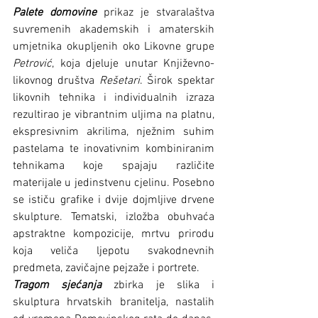
Palete domovine
 prikaz je stvaralaštva 
suvremenih akademskih i amaterskih 
umjetnika okupljenih oko Likovne grupe 
Petrović
, koja djeluje unutar Književno-
likovnog društva 
Rešetari
. Širok spektar 
likovnih tehnika i individualnih izraza 
rezultirao je vibrantnim uljima na platnu, 
ekspresivnim akrilima, nježnim suhim 
pastelama te inovativnim kombiniranim 
tehnikama koje spajaju različite 
materijale u jedinstvenu cjelinu. Posebno 
se ističu grafike i dvije dojmljive drvene 
skulpture. Tematski, izložba obuhvaća 
apstraktne kompozicije, mrtvu prirodu 
koja veliča ljepotu svakodnevnih 
predmeta, zavičajne pejzaže i portrete.
Tragom sjećanja
 zbirka je slika i 
skulptura hrvatskih branitelja, nastalih 