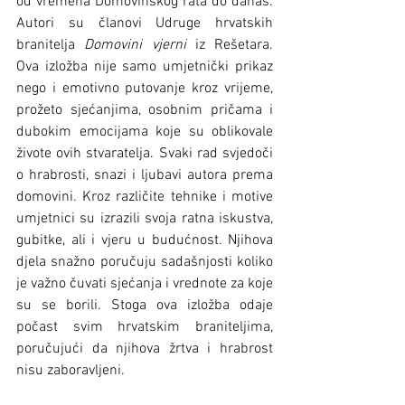
od vremena Domovinskog rata do danas. 
Autori su članovi Udruge hrvatskih 
branitelja 
Domovini vjerni
 iz Rešetara. 
Ova izložba nije samo umjetnički prikaz 
nego i emotivno putovanje kroz vrijeme, 
prožeto sjećanjima, osobnim pričama i 
dubokim emocijama koje su oblikovale 
živote ovih stvaratelja. Svaki rad svjedoči 
o hrabrosti, snazi i ljubavi autora prema 
domovini. Kroz različite tehnike i motive 
umjetnici su izrazili svoja ratna iskustva, 
gubitke, ali i vjeru u budućnost. Njihova 
djela snažno poručuju sadašnjosti koliko 
je važno čuvati sjećanja i vrednote za koje 
su se borili. Stoga ova izložba odaje 
počast svim hrvatskim braniteljima, 
poručujući da njihova žrtva i hrabrost 
nisu zaboravljeni.