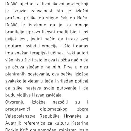
Došlić, ujedno i aktivni likovni amater, koji 
je izrazio zahvalnost što je izložbi 
pružena prilika da stigne čak do Beča. 
Došlić je istaknuo da je za mnoge 
branitelje upravo likovni medij bio, i još 
uvijek jest, jedini način da izraze svoj 
unutarnji svijet i emocije – što i danas 
ima snažan terapijski učinak. Neki autori 
više nisu živi i zato je ova izložba način da 
se očuva sjećanje na njih. Prva u nizu 
planiranih gostovanja, ova bečka izložba 
svakako je vjetar u leđa i vrijedan poticaj 
da slike nastave svoje putovanje i da 
budu vidljive i izvan zavičaja.
Otvorenju izložbe nazočili su i 
predstavnici diplomatskog zbora 
Veleposlanstva Republike Hrvatske u 
Austriji: referentica za kulturu Katarina 
Dorkin Križ, opunomoćeni ministar Josip 