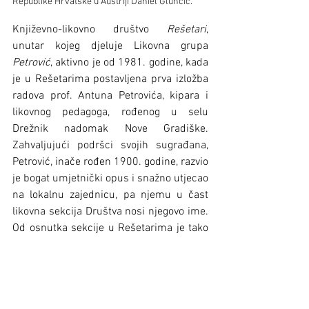
Republike Hrvatske u Austriji Daniel Glunčić.
Književno-likovno društvo 
Rešetari
, 
unutar kojeg djeluje Likovna grupa 
Petrović
, aktivno je od 1981. godine, kada 
je u Rešetarima postavljena prva izložba 
radova prof. Antuna Petrovića, kipara i 
likovnog pedagoga, rođenog u selu 
Drežnik nadomak Nove Gradiške. 
Zahvaljujući podršci svojih sugrađana, 
Petrović, inače rođen 1900. godine, razvio 
je bogat umjetnički opus i snažno utjecao 
na lokalnu zajednicu, pa njemu u čast 
likovna sekcija Društva nosi njegovo ime. 
Od osnutka sekcije u Rešetarima je tako 
održano više od 150 likovnih kolonija.
Osim likovne sekcije, Književno-likovno 
društvo 
Rešetari
 okuplja i brojne 
ljubitelje pisane riječi, osobito poezije. 