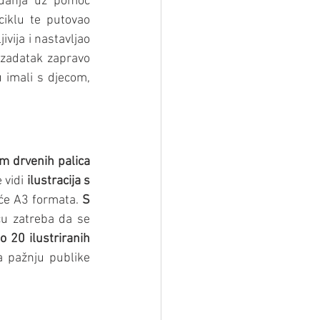
edanja uz pomoć 
ciklu te putovao 
ija i nastavljao 
i zadatak zapravo 
 imali s djecom, 
em drvenih palica
 vidi 
ilustracija s 
šće A3 formata. 
S 
u zatreba da se 
o 20 ilustriranih 
a pažnju publike 