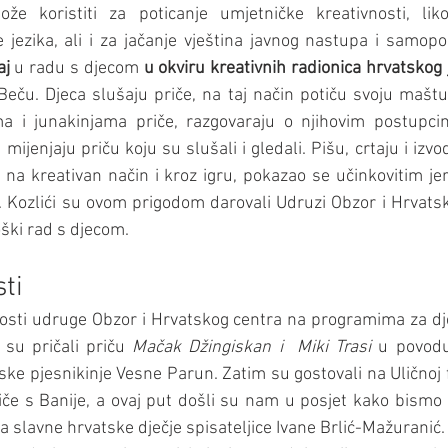
e koristiti za poticanje umjetničke kreativnosti, liko
aj
 u radu s djecom 
u okviru kreativnih radionica hrvatskog 
ču. Djeca slušaju priče, na taj način potiču svoju maštu, 
ma i junakinjama priče, razgovaraju o njihovim postupc
 mijenjaju priču koju su slušali i gledali. Pišu, crtaju i izvod
 na kreativan način i kroz igru, pokazao se učinkovitim jer 
. Kozlići su ovom prigodom darovali Udruzi Obzor i Hrvats
ški rad s djecom.
sti
 gosti udruge Obzor i Hrvatskog centra na programima za dj
su pričali priču 
Mačak Džingiskan i  Miki Trasi
 u povodu
ske pjesnikinje Vesne Parun. Zatim su gostovali na Uličnoj f
iče s Banije, a ovaj put došli su nam u posjet kako bismo za
a slavne hrvatske dječje spisateljice Ivane Brlić-Mažuranić.