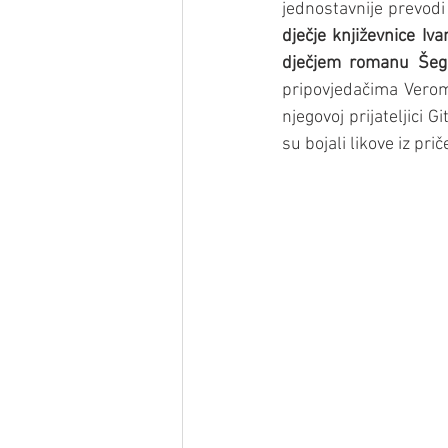
jednostavnije prevodi
dječje književnice Iv
dječjem romanu Šegr
pripovjedačima Vero
njegovoj prijateljici 
su bojali likove iz prič