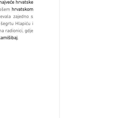
najveće hrvatske 
epšem 
hrvatskom 
evala zajedno s 
egrtu Hlapiću i 
a radionici, gdje 
kamišibaj
.