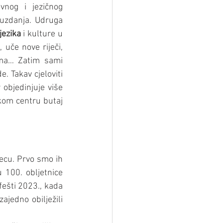
vnog i jezičnog 
izražavanja, za učenje jezika, ali i za jačanje vještina javnog nastupa i samopouzdanja. Udruga 
jezika
 i kulture u 
uče nove riječi, 
ima… Zatim sami 
e. Takav cjeloviti 
objedinjuje više 
kom centru butaj 
ecu. Prvo smo ih 
 100. obljetnice 
ešti 2023., kada 
jedno obilježili 