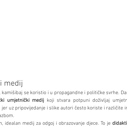
i medij
 kamišibaj se koristio i u propagandne i političke svrhe. Da
čki umjetnički medij
 koji stvara potpuni doživljaj umjet
  jer uz pripovijedanje i slike autori često koriste i različite
lazbom.
, idealan medij za odgoj i obrazovanje djece. To je 
didakti