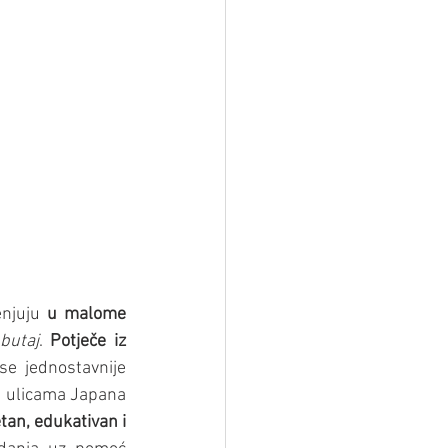
enjuju 
u malome 
butaj
. 
Potječe iz 
se jednostavnije 
a ulicama Japana 
tan, edukativan i 