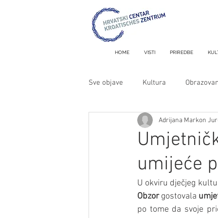
HOME
VISTI
PRIREDBE
KUL
Sve objave
Kultura
Obrazovan
Adrijana Markon Jur
Metron i MiniMetron
Umjetničk
umijeće pr
U okviru dječjeg kult
Obzor
 gostovala 
umjet
po tome da svoje prič