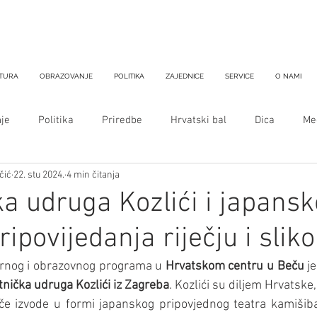
TURA
OBRAZOVANJE
POLITIKA
ZAJEDNICE
SERVICE
O NAMI
je
Politika
Priredbe
Hrvatski bal
Dica
Med
čić
22. stu 2024.
4 min čitanja
a udruga Kozlići i japansk
ipovijedanja riječju i slik
urnog i obrazovnog programa u 
Hrvatskom centru u Beču
 j
nička udruga Kozlići iz Zagreba
. Kozlići su diljem Hrvatske, a
e izvode u formi japanskog pripovjednog teatra kamišibaj