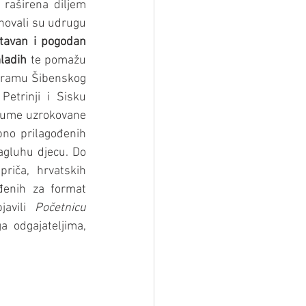
raširena diljem 
novali su udrugu 
tavan i pogodan 
mladih
 te pomažu 
ogramu Šibenskog 
etrinji i Sisku 
raume uzrokovane 
bno prilagođenih 
agluhu djecu. Do 
riča, hrvatskih 
đenih za format 
avili 
Početnicu 
 odgajateljima, 