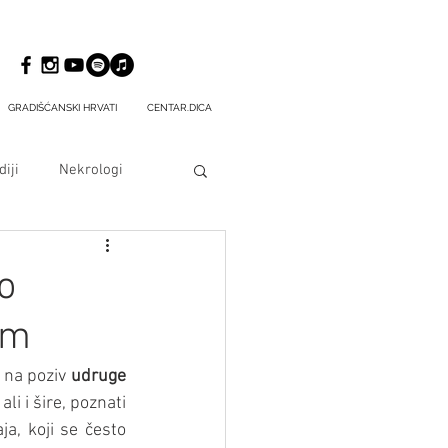
GRADIŠĆANSKI HRVATI
CENTAR.DICA
iji
Nekrologi
o
om
e na poziv 
udruge 
li i šire, poznati 
a, koji se često 