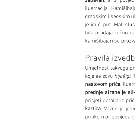
zabavan
, a pripovjeda
ilustracija. Kamišiba
gradskim i seoskim uli
je idući put. Mali sluš
bila prodaja ručno ra
kamišibajari su prozvan
Pravila izved
Umjetnost takvoga pri
koje se zovu 
hijošigi
. 
naslovom priče
. Ilus
prednje strane je sli
prisjeti detalja iz pr
kartica
. Važno je jed
prilikom pripovijedan