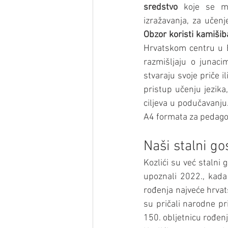
sredstvo
 koje se mož
Obzor koristi kamišib
Hrvatskom centru u Be
razmišljaju o junaci
stvaraju svoje priče ili
pristup učenju jezika,
ciljeva u podučavanju
A4 formata za pedago
Naši stalni go
Kozlići su već stalni
upoznali 2022., kada 
rođenja najveće hrvat
su pričali narodne pr
150. obljetnicu rođenj