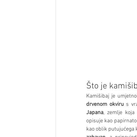
Što je kamiši
Kamišibaj je umjetno
drvenom okviru
 s vr
Japana
, zemlje koja 
opisuje kao papirnato
kao oblik putujućega k