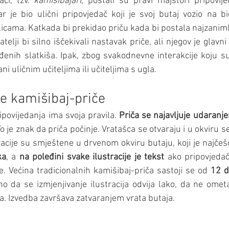
či, tzv. 
kamišibajari
, postali su pravi majstori pripovij
jar je bio ulični pripovjedač koji je svoj butaj vozio na bi
cama. Katkada bi prekidao priču kada bi postala najzanimljiv
atelji bi silno iščekivali nastavak priče, ali njegov je glavn
đenih slatkiša. Ipak, zbog svakodnevne interakcije koju su
i uličnim učiteljima ili učiteljima s ugla.
be kamišibaj-priče
povijedanja ima svoja pravila. 
Priča se najavljuje udaranj
To je znak da priča počinje. Vratašca se otvaraju i u okviru se
tracije su smještene u drvenom okviru butaju, koji je najče
ka
, a 
na poleđini svake ilustracije je tekst
 ako pripovjedač
iče. Većina tradicionalnih kamišibaj-priča sastoji se od 
12 d
ino da se izmjenjivanje ilustracija odvija lako, da ne omet
ja. Izvedba završava zatvaranjem vrata butaja.