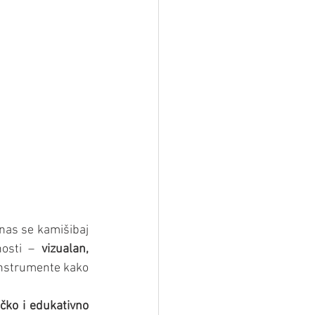
nas se kamišibaj 
nosti – 
vizualan, 
 instrumente kako 
čko i edukativno 