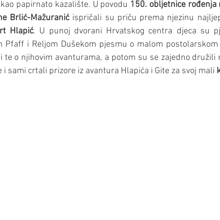
 kao papirnato kazalište. U povodu 
150. obljetnice rođenja 
ane Brlić-Mažuranić
 ispričali su priču prema njezinu najlj
t Hlapić
. U punoj dvorani Hrvatskog centra djeca su pj
m Pfaff i Reljom Dušekom pjesmu o malom postolarskom š
Giti te o njihovim avanturama, a potom su se zajedno družili n
e i sami crtali prizore iz avantura Hlapića i Gite za svoj mali 