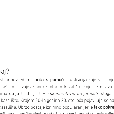
baj?
st pripovijedanja 
priča s pomoću ilustracija
 koje se izmj
atašcima, svojevrsnom stolnom kazalištu koje se naziva 
ima dugu tradiciju tzv.
 slikonarativne umjetnosti
, stoga 
 kazalište. Krajem 20-ih godina 20. stoljeća pojavljuje se n
azališta. Ubrzo postaje iznimno popularan jer je 
lako pokre