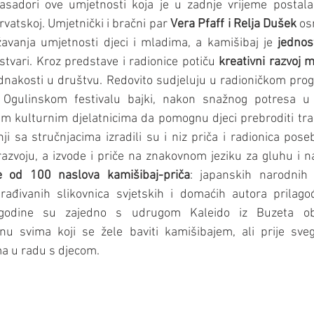
asadori ove umjetnosti koja je u zadnje vrijeme postala 
Hrvatskoj. Umjetnički i bračni par 
Vera Pfaff i Relja Dušek
 os
žavanja umjetnosti djeci i mladima, a kamišibaj je 
jednos
 ostvari. Kroz predstave i radionice potiču 
kreativni razvoj 
ednakosti u društvu. Redovito sudjeluju u radioničkom pr
a Ogulinskom festivalu bajki, nakon snažnog potresa u P
jnim kulturnim djelatnicima da pomognu djeci prebroditi t
i sa stručnjacima izradili su i niz priča i radionica pose
azvoju, a izvode i priče na znakovnom jeziku za gluhu i n
e od 100 naslova kamišibaj-priča
: japanskih narodnih p
rađivanih slikovnica svjetskih i domaćih autora prilago
 godine su zajedno s udrugom Kaleido iz Buzeta obj
nu svima koji se žele baviti kamišibajem, ali prije svega
ma u radu s djecom.