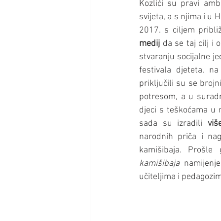
Kozlići su pravi amb
svijeta, a s njima i u 
2017. s ciljem pribli
medij
 da se taj cilj i
stvaranju socijalne j
festivala djeteta, n
priključili su se bro
potresom, a u suradnj
djeci s teškoćama u r
sada su izradili 
viš
narodnih priča i nag
kamišibaja. Prošle
kamišibaja
 namijenje
učiteljima i pedagozi