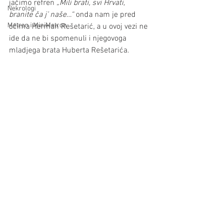
jačimo refren 
„Mili brati, svi Hrvati, 
Nekrologi
branite ča j’ naše…“
 onda nam je pred 
Metron i MiniMetron
očima Herman Rešetarić, a u ovoj vezi ne 
ide da ne bi spomenuli i njegovoga 
mladjega brata Huberta Rešetarića.