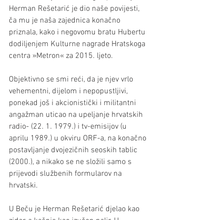
Herman Rešetarić je dio naše povijesti, 
ča mu je naša zajednica konačno 
priznala, kako i negovomu bratu Hubertu 
dodiljenjem Kulturne nagrade Hratskoga 
centra »Metron« za 2015. ljeto.
Objektivno se smi reći, da je njev vrlo 
vehementni, dijelom i nepopustljivi, 
ponekad još i akcionistički i militantni 
angažman uticao na upeljanje hrvatskih 
radio- (22. 1. 1979.) i tv-emisijov (u 
aprilu 1989.) u okviru ORF-a, na konačno 
postavljanje dvojezičnih seoskih tablic 
(2000.), a nikako se ne složili samo s 
prijevodi službenih formularov na 
hrvatski.
U Beču je Herman Rešetarić djelao kao 