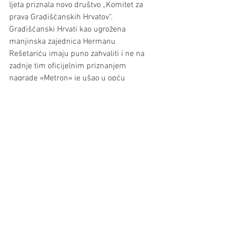
ljeta priznala novo društvo „Komitet za 
prava Gradišćanskih Hrvatov“.
Gradišćanski Hrvati kao ugrožena 
manjinska zajednica Hermanu 
Rešetariću imaju puno zahvaliti i ne na 
zadnje tim oficijelnim priznanjem 
nagrade »Metron« je ušao u opću 
memoriju povijesti našega naroda i 
spomnuti ćemo se ga kao velikana u 
borbi za manjinska prava i za očuvanje 
hrvatskoga jezika.
Politika
Obrazovanje
Kultura
Prikaži sve
Nedavne objave