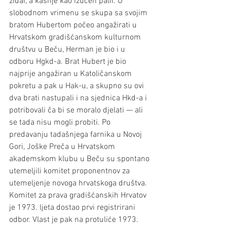
zidar, a kašnje kao izučen palir. U 
slobodnom vrimenu se skupa sa svojim 
bratom Hubertom počeo angažirati u 
Hrvatskom gradišćanskom kulturnom 
društvu u Beču, Herman je bio i u 
odboru Hgkd-a. Brat Hubert je bio 
najprije angažiran u Katoličanskom 
pokretu a pak u Hak-u, a skupno su ovi 
dva brati nastupali i na sjednica Hkd-a i 
potribovali ča bi se moralo djelati — ali 
se tada nisu mogli probiti. Po 
predavanju tadašnjega farnika u Novoj 
Gori, Joške Preča u Hrvatskom 
akademskom klubu u Beču su spontano 
utemeljili komitet proponentnov za 
utemeljenje novoga hrvatskoga društva. 
Komitet za prava gradišćanskih Hrvatov 
je 1973. ljeta dostao prvi registrirani 
odbor. Vlast je pak na protuliće 1973. 