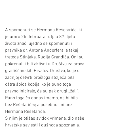
A spomenuti se Hermana Rešetarića, ki 
je umro 25. februara o. lj. u 87. ljetu 
života znači ujedno se spomenuti i 
pravnika dr. Antona Andorfera, a takaj i 
tretoga Stinjaka, Rudija Grandića. Oni su 
pokrenuli i bili aktivni u Društvu za prava 
gradišćanskih Hrvatov. Društvo, ko je u 
zadnjoj četvrti prošloga stoljeća bila 
oštra špica koplja, ko je puno toga 
pravno iniciralo, ča su pak drugi „žali“. 
Puno toga ča danas imamo, ne bi bilo 
bez Rešetarićev, a posebno i ni bez 
Hermana Rešetarića.
S njim je otišao svidok vrimena, dio naše 
hrvatske savjesti i dušnoga spoznanja. 