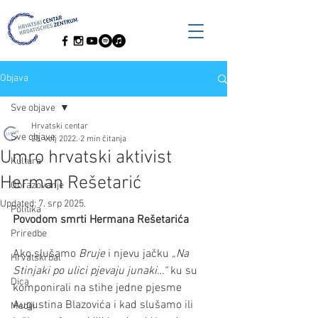
Objava
Sve objave
Hrvatski centar
Sve objave
25. velj 2022.
2 min čitanja
Umro hrvatski aktivist
Kultura
Herman Rešetarić
Obrazovanje
Updated:
7. srp 2025.
Politika
Povodom smrti Hermana Rešetarića
Priredbe
Ako slušamo 
Bruje
 i njevu jačku 
„Na 
Hrvatski bal
Stinjaki po ulici pjevaju junaki…“
 ku su 
Dica
komponirali na stihe jedne pjesme 
Augustina Blazovića i kad slušamo ili 
Mediji