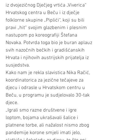
iz dvojezičnog Dječjeg vrtića „Viverica“ 
Hrvatskog centra u Beču i iz dječje 
folklorne skupine „Piplići“, koji su bili 
pravi „hit“ svojim glazbenim i plesnim 
nastupom po koreografiji Štefana 
Novaka. Potvrda toga bio je buran aplauz 
svih nazočnih bečkih i gradišćanskih 
Hrvata i njihovih austrijskih prijatelja iz 
susjedstva.
Kako nam je rekla slavistica Nika Račić, 
koordinatorica za jezične tečajeve za 
djecu i odrasle u Hrvatskom centru u 
Beču, u programu je sudjelovalo 30-tak 
djece.
„Igrali smo razne društvene i igre 
loptom, bojama ukrašavali šalice i 
platnene torbe, ali nažalost nismo zbog 
pandemije korone smjeli imati jelo, 