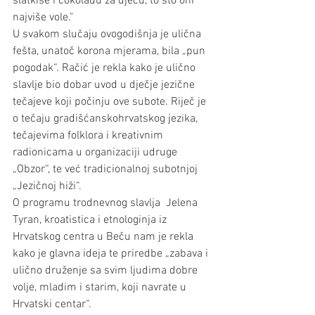
slatkiše i čokoladu za djecu, to što oni 
najviše vole."
U svakom slučaju ovogodišnja je ulična 
fešta, unatoč korona mjerama, bila „pun 
pogodak“. Račić je rekla kako je ulično 
slavlje bio dobar uvod u dječje jezične 
tečajeve koji počinju ove subote. Riječ je 
o tečaju gradišćanskohrvatskog jezika, 
tečajevima folklora i kreativnim 
radionicama u organizaciji udruge 
„Obzor“, te već tradicionalnoj subotnjoj 
„Jezičnoj hiži“.
O programu trodnevnog slavlja  Jelena 
Tyran, kroatistica i etnologinja iz 
Hrvatskog centra u Beču nam je rekla 
kako je glavna ideja te priredbe „zabava i 
ulično druženje sa svim ljudima dobre 
volje, mladim i starim, koji navrate u 
Hrvatski centar“.