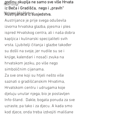
godinu okuplja ne samo sve više Hrvata 
Nekrologi
iz Beča i Gradišća,  nego i „pravih“ 
Metron i MiniMetron
Austrijanaca iz susjedstva.
Austrijance je prije svega oduševila 
izvorna hrvatska glazba, pjesma i ples 
ispred Hrvatskog centra, ali i naša dobra 
kapljica i kulinarski specijaliteti svih 
vrsta. Ljubitelji čitanja i glazbe također 
su došli na svoje, jer nudile su se i  
knjige, kalendari i nosači zvuka na 
hrvatskom jeziku, po više nego 
simboličnim cijenama.
Za sve one koji su htjeli nešto više 
saznati o gradišćanskim Hrvatima, 
Hrvatskom centru i udrugama koje 
djeluju unutar njega, bio je postavljen 
Info-štand.  Dakle, bogata ponuda za sve 
uzraste, pa tako i za djecu. A kada smo 
kod djece, onda treba izdvojiti mališane 