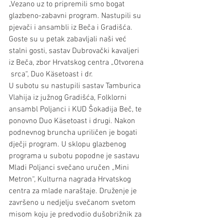
„Vezano uz to pripremili smo bogat 
glazbeno-zabavni program. Nastupili su 
pjevači i ansambli iz Beča i Gradišća. 
Goste su u petak zabavljali naši već 
stalni gosti, sastav Dubrovački kavaljeri 
iz Beča, zbor Hrvatskog centra „Otvorena 
 srca“, Duo Käsetoast i dr.
U subotu su nastupili sastav Tamburica 
Vlahija iz južnog Gradišća, Folklorni 
ansambl Poljanci i KUD Šokadija Beč, te 
ponovno Duo Käsetoast i drugi. Nakon 
podnevnog bruncha upriličen je bogati 
dječji program. U sklopu glazbenog 
programa u subotu popodne je sastavu 
Mladi Poljanci svečano uručen „Mini 
Metron“, Kulturna nagrada Hrvatskog 
centra za mlade naraštaje. Druženje je 
završeno u nedjelju svečanom svetom 
misom koju je predvodio dušobrižnik za 