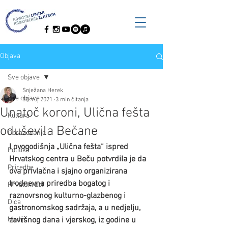
Objava
Sve objave
Snježana Herek
Sve objave
30. ruj 2021.
3 min čitanja
Unatoč koroni, Ulična fešta
Kultura
oduševila Bečane
Obrazovanje
I ovogodišnja „Ulična fešta“ ispred 
Politika
Hrvatskog centra u Beču potvrdila je da 
Priredbe
ova privlačna i sjajno organizirana 
trodnevna priredba bogatog i 
Hrvatski bal
raznovrsnog kulturno-glazbenog i 
Dica
gastronomskog sadržaja, a u nedjelju, 
Mediji
završnog dana i vjerskog, iz godine u 