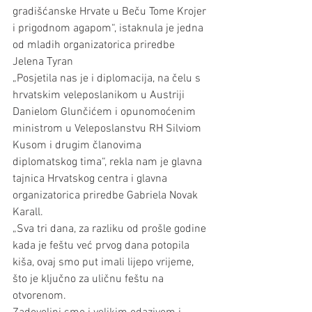
gradišćanske Hrvate u Beču Tome Krojer 
i prigodnom agapom“, istaknula je jedna 
od mladih organizatorica priredbe 
Jelena Tyran
„Posjetila nas je i diplomacija, na čelu s 
hrvatskim veleposlanikom u Austriji 
Danielom Glunčićem i opunomoćenim 
ministrom u Veleposlanstvu RH Silviom 
Kusom i drugim članovima 
diplomatskog tima“, rekla nam je glavna 
tajnica Hrvatskog centra i glavna 
organizatorica priredbe Gabriela Novak 
Karall.
„Sva tri dana, za razliku od prošle godine 
kada je feštu već prvog dana potopila 
kiša, ovaj smo put imali lijepo vrijeme, 
što je ključno za uličnu feštu na 
otvorenom.