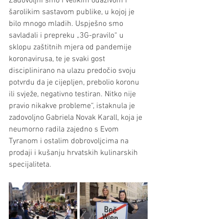
Zadovoljni smo i velikim odazivom i 
šarolikim sastavom publike, u kojoj je 
bilo mnogo mladih. Uspješno smo 
savladali i prepreku „3G-pravilo“ u 
sklopu zaštitnih mjera od pandemije 
koronavirusa, te je svaki gost 
disciplinirano na ulazu predočio svoju 
potvrdu da je cijepljen, prebolio koronu 
ili svježe, negativno testiran. Nitko nije 
pravio nikakve probleme“, istaknula je 
zadovoljno Gabriela Novak Karall, koja je 
neumorno radila zajedno s Evom 
Tyranom i ostalim dobrovoljcima na 
prodaji i kušanju hrvatskih kulinarskih 
specijaliteta.