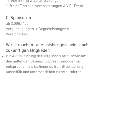
* freier Eintritt z. Veranstaltungen
** freier Eintritt z. Veranstaltungen & VIP- Event
C. Sponsoren
ab 3.000,-/ Jahr
Vergünstigungen u. Gegenleistungen n.
Vereinbarung
Wir ersuchen alle bisherigen wie auch
zukünftigen Mitglieder:
zur Aktualisierung der Mitgliederkartei sowie um
den geltenden Datenschutzbestimmungen zu
entsprechen, die beiliegende Beitrittserklärung
ausgefüllt und unterschrieben zu retournieren
(Post oder Mail)
den jeweiligen Mitgliedsbeitrag auf das
angegebene Konto zu überweisen bzw.
einzuzahlen
Kontoinhaber:
Hrvatski centar za kulturu, naobrazbu i politiku
Kroatisches Zentrum für Kultur, Bildung
IBAN: AT09
3306 5000 0010 4109