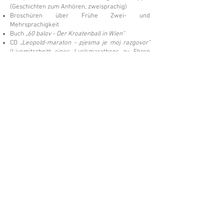
(Geschichten zum Anhören, zweisprachig)
Broschüren über Frühe Zwei- und
Mehrsprachigkeit
Buch
„60 balov - Der Kroatenball in Wien“
CD
„Leopold-maraton - pjesma je moj razgovor“
(Livemitschnitt eines Lyrikmarathons zu Ehren
von Anton Leopold)
DVD
„Rompotanje elektronski“
- Sonderedition
aus Anlass des Symposiums zur Ehren von Nikola
Bencsics
jährlicher Jahreskalender
Podcast
„Centar.melange“
Verschiedenste Mitschnitte von Veranstaltungen
auf dem hauseigenen YouTube-Kanal
In Planung:
Buch
„400 ljet Hrvati u Beču - 400 Jahre Kroaten
in Wien“
(Publikation zum Symposion aus dem
Jahr 2009)
©Hrvatski centar/Kroatisches Zentrum
Schwindgasse 14,
A-1040 Beč/Wien
ZVR:
440891871
T: +
43 (0) 1 504 63 54
mobil:
+43 690 101 931 12
M:
ured(α)hrvatskicentar.at
web:
www.hrvatskicentar.at/
FB:
www.facebook.com/HrvatskiCentar