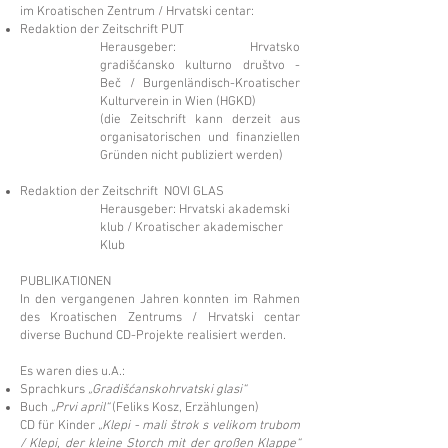
im Kroatischen Zentrum / Hrvatski centar:
Redaktion der Zeitschrift PUT
Herausgeber: Hrvatsko
gradišćansko kulturno društvo -
Beč / Burgenländisch-Kroatischer
Kulturverein in Wien (HGKD)
(die Zeitschrift kann derzeit aus
organisatorischen und finanziellen
Gründen nicht publiziert werden)
Redaktion der Zeitschrift NOVI GLAS
Herausgeber: Hrvatski akademski
klub / Kroatischer akademischer
Klub
PUBLIKATIONEN
In den vergangenen Jahren konnten im Rahmen
des Kroatischen Zentrums / Hrvatski centar
diverse Buchund CD-Projekte realisiert werden.
Es waren dies u.A.:
Sprachkurs
„Gradišćanskohrvatski glasi“
Buch
„Prvi april“
(Feliks Kosz, Erzählungen)
CD für Kinder
„Klepi - mali štrok s velikom trubom
/ Klepi, der kleine Storch mit der großen Klappe“