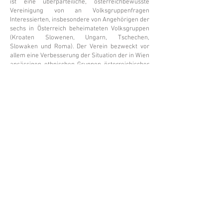
ist eine überparteiliche, österreichbewusste
Vereinigung von an Volksgruppenfragen
Interessierten, insbesondere von Angehörigen der
sechs in Österreich beheimateten Volksgruppen
(Kroaten Slowenen, Ungarn, Tschechen,
Slowaken und Roma). Der Verein bezweckt vor
allem eine Verbesserung der Situation der in Wien
ansässigen ethnischen Gruppen österreichischer
Staatsbürger, sowie eine fachlich-fundierte
Behandlung von Volksgruppenfragen.
Der HGKD (Burgenländisch-Kroatische
Kulturverein in Wien) bzw. Vereinsvertreter sind
Gründungsmitglieder der Vereinigung und durch
all die Jahre aktiv in die Arbeit eingebunden. Seit
seiner Gründung arbeitet das Kroatische
Zentrum/Hrvatski centar eng mit der ARGE
Volksgruppen zusammen - zB in Form von
gemeinsamen Veranstaltungen (Vorträgen,
Symposien etc.) und volksgruppenpolitischen
Aktionen - und stellt auch seine Infrastruktur für
Sitzungen und Veranstaltungen zur Verfügung.
Wiener Arbeitsgemeinschaft für
Volksgruppenfragen
– Volksgruppeninstitut