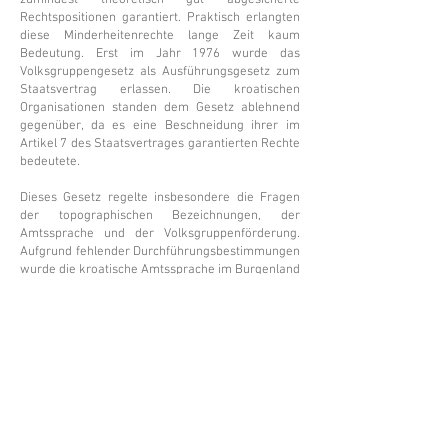
zumindest theoretisch gut abgesicherte
Rechtspositionen garantiert. Praktisch erlangten
diese Minderheitenrechte lange Zeit kaum
Bedeutung. Erst im Jahr 1976 wurde das
Volksgruppengesetz als Ausführungsgesetz zum
Staatsvertrag erlassen. Die kroatischen
Organisationen standen dem Gesetz ablehnend
gegenüber, da es eine Beschneidung ihrer im
Artikel 7 des Staatsvertrages garantierten Rechte
bedeutete.
Dieses Gesetz regelte insbesondere die Fragen
der topographischen Bezeichnungen, der
Amtssprache und der Volksgruppenförderung.
Aufgrund fehlender Durchführungsbestimmungen
wurde die kroatische Amtssprache im Burgenland
bis 1987 vollständig blockiert. Erst nach
Verfassungsbeschwerden einzelner
Privatpersonen wurde im Dezember 1987 ein Teil
des Volksgruppengesetzes aufgehoben und
Burgenlandkroatisch zur zweiten Amtssprache in
6 von 7 Bezirken des Burgenlandes erklärt. Den
Volksgruppenangehörigen wird nunmehr auf
Verlangen das Recht auf Verwendung der
Muttersprache als zusätzliche Amtssprache