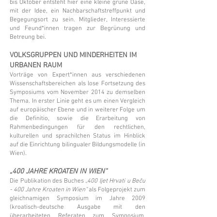
bis Oktober entsteht hier eine kleine grüne Oase,
mit der Idee, ein Nachbarschaftstreffpunkt und
Begegungsort zu sein. Mitglieder, Interessierte
und Feund*innen tragen zur Begrünung und
Betreung bei.
VOLKSGRUPPEN UND MINDERHEITEN IM
URBANEN RAUM
Vorträge von Expert*innen aus verschiedenen
Wissenschaftsbereichen als lose Fortsetzung des
Symposiums vom November 2014 zu demselben
Thema. In erster Linie geht es um einen Vergleich
auf europäischer Ebene und in weiterer Folge um
die Definitio, sowie die Erarbeitung von
Rahmenbedingungen für den rechtlichen,
kulturellen und sprachilchen Status im Hinblick
auf die Einrichtung bilingualer Bildungsmodelle (in
Wien).
„400 JAHRE KROATEN IN WIEN“
Die Publikation des Buches
„400 ljet Hrvati u Beču
- 400 Jahre Kroaten in Wien“
als Folgeprojekt zum
gleichnamigen Symposium im Jahre 2009
(kroatisch-deutsche Ausgabe mit den
überarbeiteten Referaten zum Symposium,