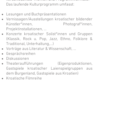
Das laufende Kulturprogramm umfasst:
Lesungen und Buchpräsentationen
Vernissagen/Ausstellungen kroatischer bildender
Künstler*innen, Photograf*innen,
Projektinstallationen, ...
Konzerte kroatischer Solist*innen und Gruppen
(Klassik, Rock u. Pop, Jazz, Ethno, Folklore &
Traditional, Unterhaltung,...)
Vorträge aus Literatur & Wissenschaft, ...
Gesprächsreihen
Diskussionen
Theateraufführungen (Eigenproduktionen,
Gastspiele kroatischer Laienspielgruppen aus
dem Burgenland, Gastspiele aus Kroatien)
Kroatische Filmreihe
Unterhaltungsveranstaltungen
Veranstaltungstage u. Zeitraum:
Mittwoch u. Donnerstag, fallweise Freitag bzw.
Samstag
in den Monaten Januar bis Juni und September
bis Dezember
©Hrvatski centar/Kroatisches Zentrum
Schwindgasse 14,
A-1040 Beč/Wien
ZVR:
440891871