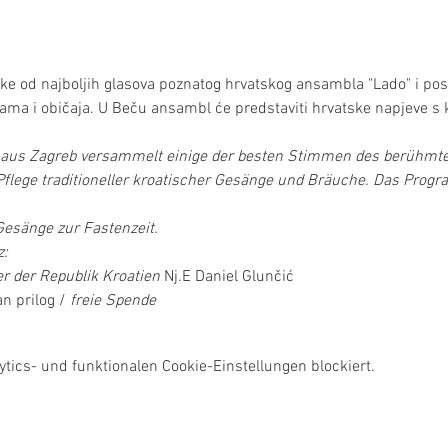
e od najboljih glasova poznatog hrvatskog ansambla "Lado" i pos
sama i običaja. U Beču ansambl će predstaviti hrvatske napjeve s 
aus Zagreb versammelt einige der besten Stimmen des berühmte
Pflege traditioneller kroatischer Gesänge und Bräuche. Das Prog
 Gesänge zur Fastenzeit.
:
r der Republik Kroatien
 Nj.E Daniel Glunčić
n prilog / 
freie Spende
ics- und funktionalen Cookie-Einstellungen blockiert.