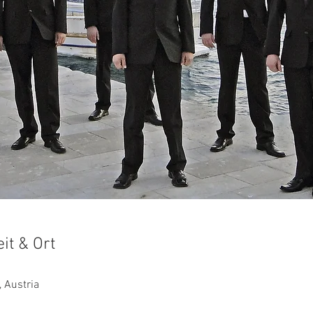
it & Ort
, Austria