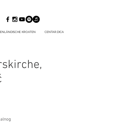
ENLÄNDISCHE KROATEN
CENTAR.DICA
rskirche,
č
kalnog