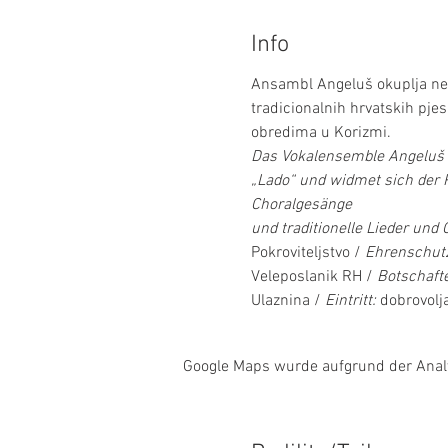
Info
Ansambl Angeluš okuplja nek
tradicionalnih hrvatskih pje
obredima u Korizmi.
Das Vokalensemble Angeluš 
„Lado“ und widmet sich der 
Choralgesänge
und traditionelle Lieder und
Pokroviteljstvo / 
Ehrenschutz
Veleposlanik RH / 
Botschafte
Ulaznina / 
Eintritt:
 dobrovolja
Google Maps wurde aufgrund der Analyt