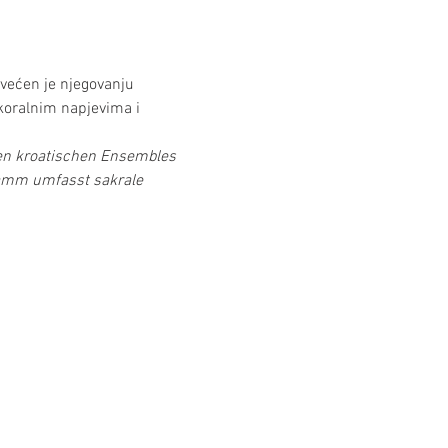
većen je njegovanju 
koralnim napjevima i 
n kroatischen Ensembles 
ramm umfasst sakrale 