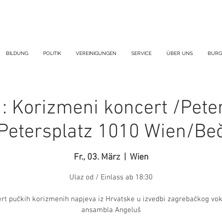
BILDUNG
POLITIK
VEREINIGUNGEN
SERVICE
ÜBER UNS
BURG
: Korizmeni koncert /Pete
Petersplatz 1010 Wien/Be
Fr., 03. März
  |  
Wien
Ulaz od / Einlass ab 18:30
rt pučkih korizmenih napjeva iz Hrvatske u izvedbi zagrebačkog vo
ansambla Angeluš