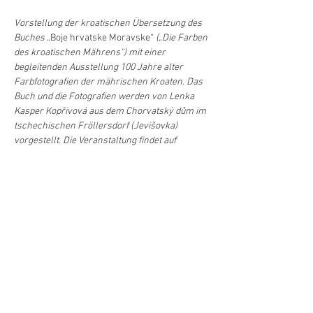
Vorstellung der kroatischen Übersetzung des 
Buches 
„Boje hrvatske Moravske“
 („Die Farben 
des kroatischen Mährens“) mit einer 
begleitenden Ausstellung 100 Jahre alter 
Farbfotografien der mährischen Kroaten. Das 
Buch und die Fotografien werden von Lenka 
Kasper Kopřivová aus dem Chorvatský dům im 
tschechischen Fröllersdorf (Jevišovka) 
vorgestellt. Die Veranstaltung findet auf 
Kroatisch und Deutsch statt.
Foto credit: Karel Dvořák
Već/Mehr >
Podilite/Teilen