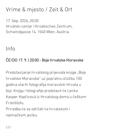
Vrime & mjesto / Zeit & Ort
17. Sep. 2026, 20:00
Hrvatski centar | Kroatisches Zentrum,
Schwindgasse 14, 1040 Wien, Austria
Info
ČE/DO 17. 9. | 20:00 - Boje hrvatske Moravske 
Predstavljanje hrvatskog prijevoda knjige „Boje 
hrvatske Moravske” uz popratnu izložbu 100 
godina starih fotografija moravskih Hrvata u 
boji. Knjigu i fotografije predstavit će Lenka 
Kasper Kopřivová iz Hrvatskog doma u češkom 
Frielištofu.
Priredba će se održati na hrvatskom i 
njemačkom jeziku.
///