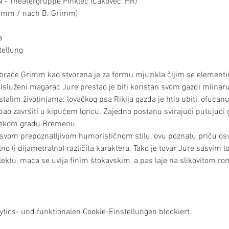
Theatergruppe Pinklec (Čakovec, HR)

 

braće Grimm kao stvorena je za formu mjuzikla čijim se elementim
Isluženi magarac Jure prestao je biti koristan svom gazdi mlinaru,
 ostalim životinjama: lovačkog psa Rikija gazda je htio ubiti, ofuca
ebao završiti u kipućem loncu. Zajedno postanu svirajući putujući g
alekom gradu Bremenu.

u svom prepoznatljivom humorističnom stilu, ovu poznatu priču o
no (i dijametralno) različita karaktera. Tako je tovar Jure sasvim l
lektu, maca se uvija finim štokavskim, a pas laje na slikovitom 
ics- und funktionalen Cookie-Einstellungen blockiert.