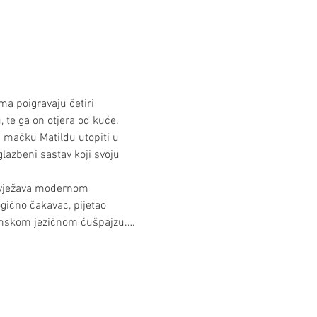
a poigravaju četiri 
 te ga on otjera od kuće. 
nu mačku Matildu utopiti u 
lazbeni sastav koji svoju 
svježava modernom 
ogično čakavac, pijetao 
romskom jezičnom ćušpajzu.…