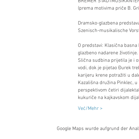
BREMER STADTMUSIKANTEN - 
Dramsko-glazbena predstava 
O predstavi: Klasična basna 
glazbeno nadarene životinje. 
Slična sudbina prijetila je i
vodi, dok je pijetao Đurek tr
karijeru krene potražiti u d
Kazališna družina Pinklec, 
perspektivom četiri dijalektal
kukuriče na kajkavskom dija
Već/Mehr >
Google Maps wurde aufgrund der Analyt