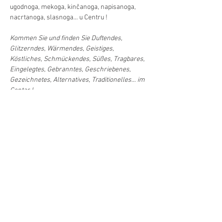
ugodnoga, mekoga, kinčanoga, napisanoga, 
nacrtanoga, slasnoga... u Centru !
Kommen Sie und finden Sie Duftendes, 
Glitzerndes, Wärmendes, Geistiges, 
Köstliches, Schmückendes, Süßes, Tragbares, 
Eingelegtes, Gebranntes, Geschriebenes, 
Gezeichnetes, Alternatives, Traditionelles... im 
Centar !
Najava/Anmeldung
Podilite/Teilen