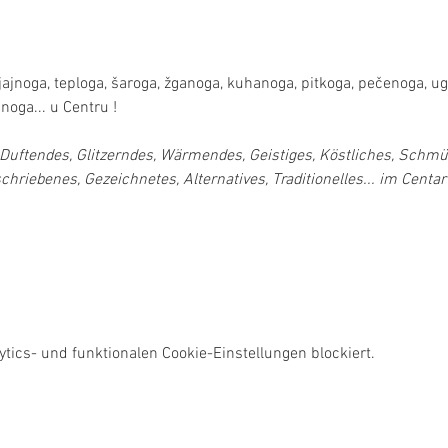
 
 
 sjajnoga, teploga, šaroga, žganoga, kuhanoga, pitkoga, pečenoga, 
noga... u Centru !
uftendes, Glitzerndes, Wärmendes, Geistiges, Köstliches, Schmü
hriebenes, Gezeichnetes, Alternatives, Traditionelles... im Centar 
ics- und funktionalen Cookie-Einstellungen blockiert.