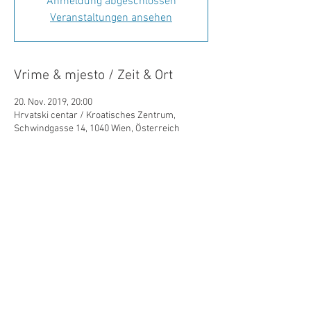
Anmeldung abgeschlossen
Veranstaltungen ansehen
Vrime & mjesto / Zeit & Ort
20. Nov. 2019, 20:00
Hrvatski centar / Kroatisches Zentrum,
Schwindgasse 14, 1040 Wien, Österreich
Podilite/Teilen
©Hrvatski centar/Kroatisches Zentrum
Schwindgasse 14,
A-1040 Beč/Wien
ZVR:
440891871
T: +
43 (0) 1 504 63 54