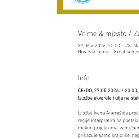
Vrime & mjesto / Ze
27. Mai 2026, 20:00 – 28. M
Hrvatski centar | Kroatisch
Info
ČE/DO, 27.05.2026. / 20:00,
Izložba akvarela i ulja na st
Izložba Ivana Andrašića pred
regije interpretira na poetski
mekim prijelazima, zamućeni
prikazuje samo krajolike, ne