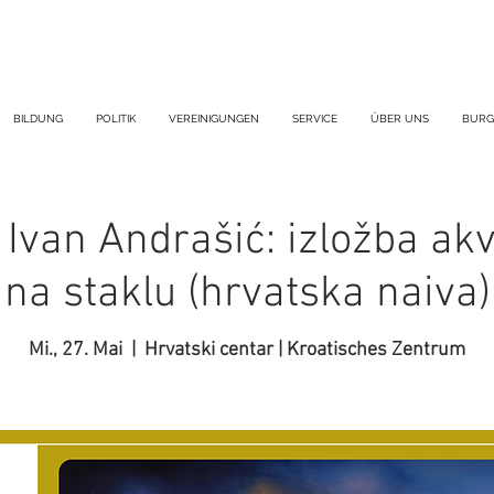
BILDUNG
POLITIK
VEREINIGUNGEN
SERVICE
ÜBER UNS
BURG
 Ivan Andrašić: izložba akv
na staklu (hrvatska naiva)
Mi., 27. Mai
  |  
Hrvatski centar | Kroatisches Zentrum