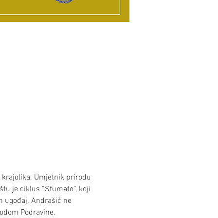
krajolika. Umjetnik prirodu 
štu je ciklus “Sfumato”, koji 
 ugođaj. Andrašić ne 
irodom Podravine.