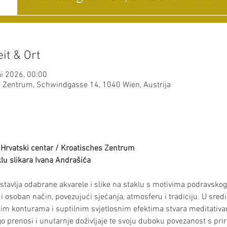
it & Ort
ai 2026, 00:00
es Zentrum, Schwindgasse 14, 1040 Wien, Austrija
 Hrvatski centar / Kroatisches Zentrum 
aklu slikara Ivana Andrašića
stavlja odabrane akvarele i slike na staklu s motivima podravskog 
 i osoban način, povezujući sjećanja, atmosferu i tradiciju. U sredi
m konturama i suptilnim svjetlosnim efektima stvara meditativan
go prenosi i unutarnje doživljaje te svoju duboku povezanost s pr