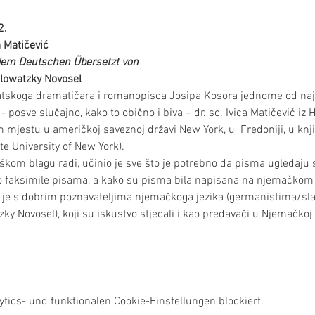
2.
a Matičević
em Deutschen Übersetzt von
lowatzky Novosel
skoga dramatičara i romanopisca Josipa Kosora jednome od najv
 posve slučajno, kako to obično i biva – dr. sc. Ivica Matičević iz
mjestu u američkoj saveznoj državi New York, u  Fredoniji, u knj
te University of New York).
škom blagu radi, učinio je sve što je potrebno da pisma ugledaju s
 faksimile pisama, a kako su pisma bila napisana na njemačkom je
je s dobrim poznavateljima njemačkoga jezika (germanistima/sl
y Novosel), koji su iskustvo stjecali i kao predavači u Njemačkoj 
ics- und funktionalen Cookie-Einstellungen blockiert.