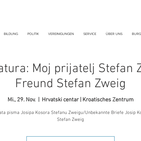
BILDUNG
POLITIK
VEREINIGUNGEN
SERVICE
ÜBER UNS
BURG
ratura: Moj prijatelj Stefan
Freund Stefan Zweig
Mi., 29. Nov.
  |  
Hrvatski centar | Kroatisches Zentrum
ta pisma Josipa Kosora Stefanu Zweigu/Unbekannte Briefe Josip K