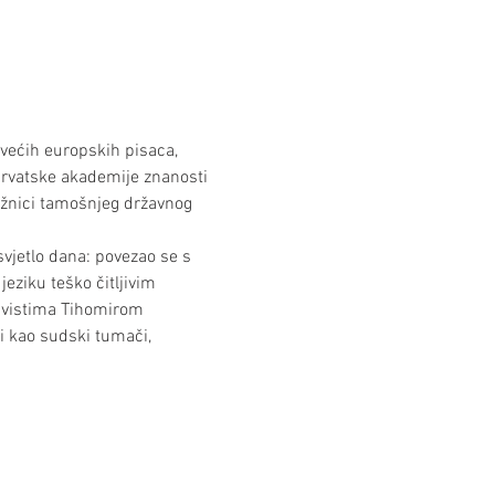
ećih europskih pisaca, 
 Hrvatske akademije znanosti 
ižnici tamošnjeg državnog 
vjetlo dana: povezao se s 
ziku teško čitljivim 
avistima Tihomirom 
i kao sudski tumači, 