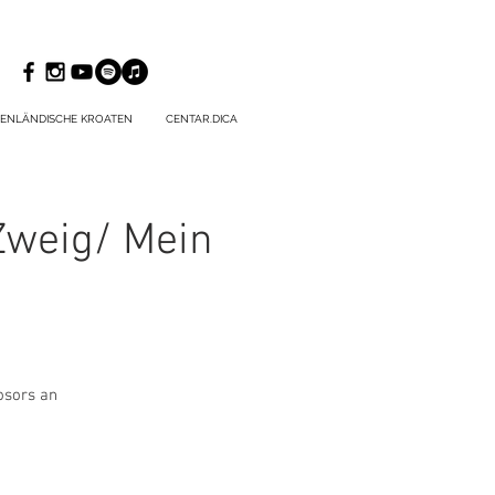
ENLÄNDISCHE KROATEN
CENTAR.DICA
 Zweig/ Mein
osors an