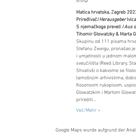
Info
Matica hrvatska, Zagreb 202
Priređivač/
Herausgeber
 Ivic
S njemačkoga preveli /
Aus d
Tihomir Glowatzky & Marta G
Skupinu od 111 pisama hrvat
Stefanu Zweigu, pronašao je -
i umjetnosti u jednom malom 
sveučilišta (Reed Library, Sta
Shvativši o kakvome se filolo
tamošnjim arhivistima, dobio
Kosorovim rukopisom, uspio 
Glowatzkim i Martom Glowatzk
prirediti…
Već/Mehr >
Google Maps wurde aufgrund der Analyt