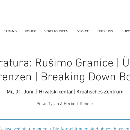
BILDUNG
POLITIK
VEREINIGUNGEN
SERVICE
ÜBER UNS
BURG
eratura: Rušimo Granice |
renzen | Breaking Down B
Mi., 01. Juni
  |  
Hrvatski centar | Kroatisches Zentrum
Najave već nisu moguće. / Die Anmeldungen sind abgeschlossen