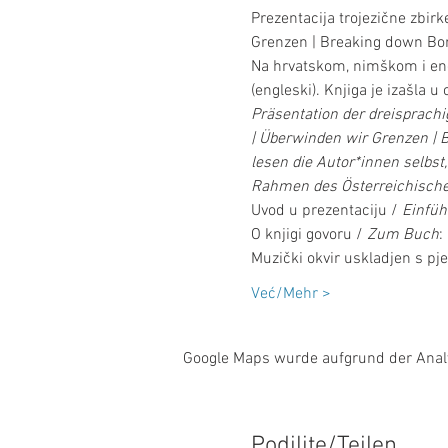
Prezentacija trojezične zbir
Grenzen | Breaking down Bord
Na hrvatskom, nimškom i engl
(engleski). Knjiga je izašla 
Präsentation der dreisprachi
| Überwinden wir Grenzen | B
lesen die Autor*innen selbst
Rahmen des Österreichische
Uvod u prezentaciju / 
Einfüh
O knjigi govoru /
 Zum Buch
:
Muzički okvir uskladjen s pj
Već/Mehr >
Google Maps wurde aufgrund der Analyt
Podilite/Teilen