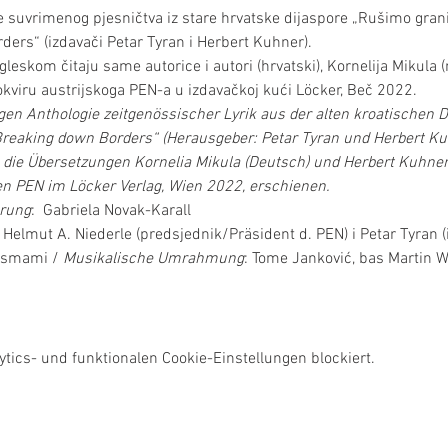
ke suvrimenog pjesničtva iz stare hrvatske dijaspore „Rušimo gran
ers“ (izdavači Petar Tyran i Herbert Kuhner).
eskom čitaju same autorice i autori (hrvatski), Kornelija Mikula (
u okviru austrijskoga PEN-a u izdavačkoj kući Löcker, Beč 2022.
gen Anthologie zeitgenössischer Lyrik aus der alten kroatischen 
reaking down Borders“ (Herausgeber: Petar Tyran und Herbert Kuhn
, die Übersetzungen Kornelia Mikula (Deutsch) und Herbert Kuhner 
n PEN im Löcker Verlag, Wien 2022, erschienen.
rung
:  Gabriela Novak-Karall
  Helmut A. Niederle (predsjednik/Präsident d. PEN) i Petar Tyran
esmami / 
Musikalische Umrahmung
: Tome Janković, bas Martin Wa
ics- und funktionalen Cookie-Einstellungen blockiert.