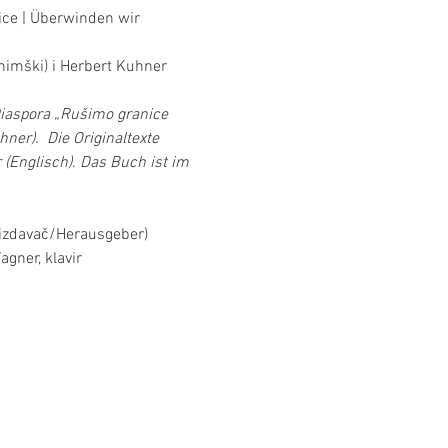
ice | Überwinden wir 
nimški) i Herbert Kuhner 
Diaspora „Rušimo granice 
er).  Die Originaltexte 
(Englisch). Das Buch ist im 
 (izdavač/Herausgeber)
gner, klavir