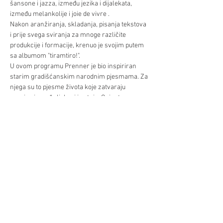
šansone i jazza, između jezika i dijalekata, 
između melankolije i joie de vivre .
Nakon aranžiranja, skladanja, pisanja tekstova 
i prije svega sviranja za mnoge različite 
produkcije i formacije, krenuo je svojim putem 
sa albumom "tiramtiro!".
U ovom programu Prenner je bio inspiriran 
starim gradišćanskim narodnim pjesmama. Za 
njega su to pjesme života koje zatvaraju 
granicu između ljubavi i patnje. Osim toga:
folk pjesme
nemoj moralizirati
Već/Mehr >
Podilite/Teilen