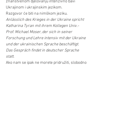
znanstvenom djelovanju intenzivno bavi 
Ukrajinom i ukrajinskim jezikom.
Razgovor će biti na nimškom jeziku.
Anlässlich des Krieges in der Ukraine spricht 
Katharina Tyran mit ihrem Kollegen Univ.-
Prof. Michael Moser, der sich in seiner 
Forschung und Lehre intensiv mit der Ukraine 
und der ukrainischen Sprache beschäftigt.
Das Gespräch findet in deutscher Sprache 
statt.
Ako nam se ipak ne morete pridružiti, slobodno 
se priključite na naš YouTube kanal!
Für alle die nicht zur Veranstaltung kommen 
können, gibt es die YouTube-Übertragung.
Već/Mehr >
Podilite/Teilen