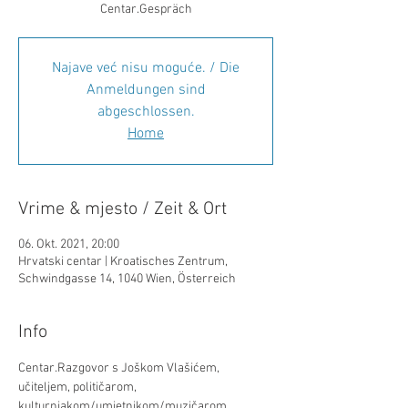
Centar.Gespräch
Najave već nisu moguće. / Die
Anmeldungen sind
abgeschlossen.
Home
Vrime & mjesto / Zeit & Ort
06. Okt. 2021, 20:00
Hrvatski centar | Kroatisches Zentrum,
Schwindgasse 14, 1040 Wien, Österreich
Info
Centar.Razgovor s Joškom Vlašićem, 
učiteljem, političarom, 
kulturnjakom/umjetnikom/muzičarom, 