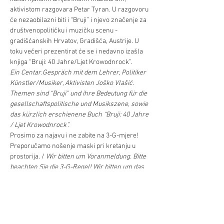
aktivistom razgovara Petar Tyran. U razgovoru 
će nezaobilazni biti i “Bruji” i njevo značenje za 
društvenopolitičku i muzičku scenu - 
gradišćanskih Hrvatov, Gradišća, Austrije. U 
toku večeri prezentirat će se i nedavno izašla 
knjiga “Bruji: 40 Jahre/Ljet Krowodnrock”.
Ein Centar.Gespräch mit dem Lehrer, Politiker 
Künstler/Musiker, Aktivisten Joško Vlašić. 
Themen sind “Bruji” und ihre Bedeutung für die 
gesellschaftspolitische und Musikszene, sowie 
das kürzlich erschienene Buch “Bruji: 40 Jahre 
/ Ljet Krowodnrock”.
Prosimo za najavu i ne zabite na 3-G-mjere! 
Preporučamo nošenje maski pri kretanju u 
prostorija. / 
Wir bitten um Voranmeldung. Bitte 
beachten Sie die 3-G-Regel! Wir bitten um das 
Tragen einer Maske (MNS) bei freier Bewegung 
durch die Räumlichkeiten.
Najava/Voranmeldung:
M: ured@hrvatskicentar.at, T: 01 504 63 54 ,
putem internetske stranice/ über die Website