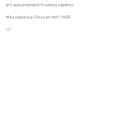
prvi puta predstavili hrvatskoj zajednici. 
Misa zadušnica: Crkva am Hof / 18:00  
/// 
Već/Mehr >
Podilite/Teilen
©Hrvatski centar/Kroatisches Zentrum
Schwindgasse 14,
A-1040 Beč/Wien
ZVR:
440891871
T: +
43 (0) 1 504 63 54
mobil:
+43 690 101 931 12
M:
ured(α)hrvatskicentar.at
web:
www.hrvatskicentar.at/