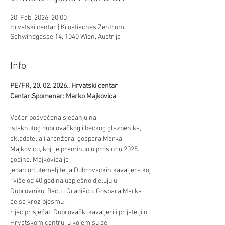
20. Feb. 2026, 20:00
Hrvatski centar | Kroatisches Zentrum,
Schwindgasse 14, 1040 Wien, Austrija
Info
PE/FR, 20. 02. 2026., Hrvatski centar 
Centar.Spomenar: Marko Majkovica
Večer posvećena sjećanju na 
istaknutog dubrovačkog i bečkog glazbenika, 
skladatelja i aranžera, gospara Marka 
Majkovicu, koji je preminuo u prosincu 2025. 
godine. Majkovica je 
jedan od utemeljitelja Dubrovačkih kavaljera koj
i više od 40 godina uspješno djeluju u 
Dubrovniku, Beču i Gradišću. Gospara Marka 
će se kroz pjesmu i 
riječ prisjećati Dubrovački kavaljeri i prijatelji u 
Hrvatskom centru, u kojem su se 