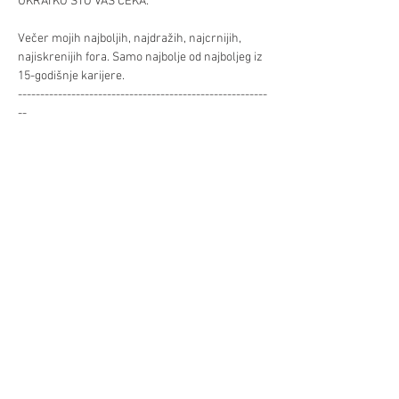
UKRATKO ŠTO VAS ČEKA: 
Večer mojih najboljih, najdražih, najcrnijih, 
najiskrenijih fora. Samo najbolje od najboljeg iz 
15-godišnje karijere. 
--------------------------------------------------------
--
DUŽA EMOTIVNA PRIČA GDJE SE OTVARAM:
Već/Mehr >
Podilite/Teilen
©Hrvatski centar/Kroatisches Zentrum