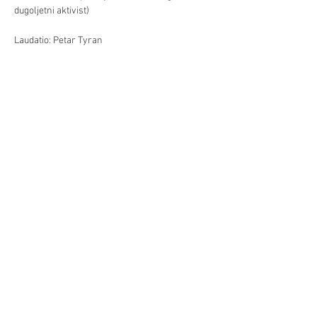
dugoljetni aktivist)
Laudatio: Petar Tyran
Već/Mehr >
Podilite/Teilen
©Hrvatski centar/Kroatisches Zentrum
Schwindgasse 14,
A-1040 Beč/Wien
ZVR:
440891871
T: +
43 (0) 1 504 63 54
mobil:
+43 690 101 931 12
M:
ured(α)hrvatskicentar.at
web:
www.hrvatskicentar.at/
FB:
www.facebook.com/HrvatskiCentar
IG:
www.instagram.com/centar_bec/