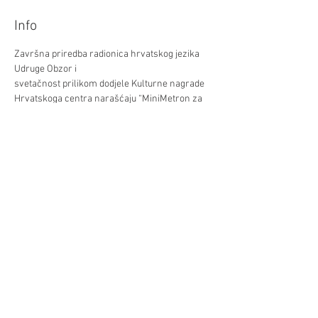
Info
Završna priredba radionica hrvatskog jezika 
Udruge Obzor i 
svetačnost prilikom dodjele Kulturne nagrade 
Hrvatskoga centra narašćaju “MiniMetron za 
2021. ljeto”
srijeda, 29.06.2022. / 17:30 / 19:00
u Hrvatskom centru - IV, Schwindgasse 14
Podilite/Teilen
©Hrvatski centar/Kroatisches Zentrum
Schwindgasse 14,
A-1040 Beč/Wien
ZVR:
440891871