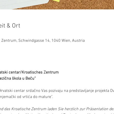
it & Ort
es Zentrum, Schwindgasse 14, 1040 Wien, Austria
vatski centar/Kroatisches Zentrum 
jezična škola u Beču” 
Hrvatski centar srdačno Vas pozivaju na predstavljanje projekta Dv
njemački od vrtića do mature”.  
d das Kroatische Zentrum laden Sie herzlich zur Präsentation des