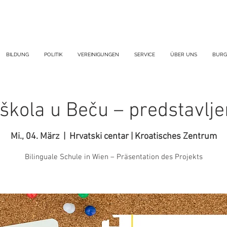
BILDUNG
POLITIK
VEREINIGUNGEN
SERVICE
ÜBER UNS
BURG
škola u Beču – predstavlje
Mi., 04. März
  |  
Hrvatski centar | Kroatisches Zentrum
Bilinguale Schule in Wien – Präsentation des Projekts