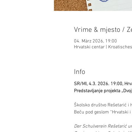
Vrime & mjesto / Ze
04. März 2026, 19:00
Hrvatski centar | Kroatisch
Info
SR/MI, 4.3. 2026. 19:00, Hr
Predstavljanje projekta „Dvo
Školsko društvo Rešetarić i 
Beču pod geslom “Hrvatski i 
Der Schulverein Rešetarić un