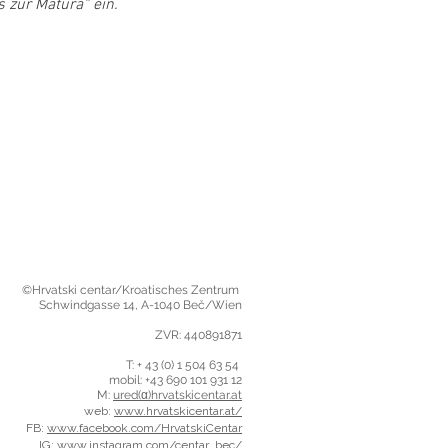
zur Matura“ ein. 
©Hrvatski centar/Kroatisches Zentrum
Schwindgasse 14,
A-1040 Beč/Wien
ZVR: 440891871
T: + 43 (0) 1 504 63 54
mobil: +43 690 101 931 12
M:
ured(α)hrvatskicentar.at
web:
www.hrvatskicentar.at/
FB:
www.facebook.com/HrvatskiCentar
IG:
www.instagram.com/centar_bec/