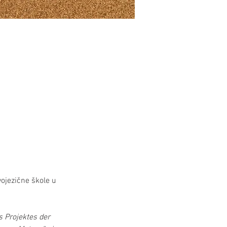
ojezične škole u 
 Projektes der 