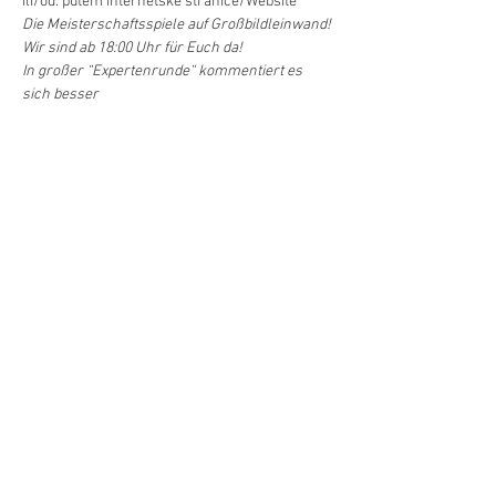
ili/od. putem internetske stranice/Website
Die Meisterschaftsspiele auf Großbildleinwand!

Wir sind ab 18:00 Uhr für Euch da!
In großer “Expertenrunde“ kommentiert es 
sich besser 

Fußballfans und ihre Freunde/innen, alle sind 
herzlich willkommen!
Podilite/Teilen
©Hrvatski centar/Kroatisches Zentrum
Schwindgasse 14,
A-1040 Beč/Wien
ZVR:
440891871
T: +
43 (0) 1 504 63 54
mobil:
+43 690 101 931 12
M:
ured(α)hrvatskicentar.at
web:
www.hrvatskicentar.at/
FB:
www.facebook.com/HrvatskiCentar
IG:
www.instagram.com/centar_bec/