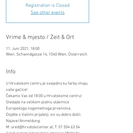
Registration is Closed
See other events
Vrime & mjesto / Zeit & Ort
11. Juni 2021, 18:00
Wien, Schwindgasse 14, 1040 Wien, Österreich
Info
U Hrvatskom centru je svejedno ku farbu imaju 
vaše gaćice!

Čekamo Vas od 18:00 u Hrvatskome centru!
Gledajte na velikom platnu utakmice 
Europskoga nogometnoga prvenstva.

Dojdite s Vašimi prijatelji, svi su dobro došli.
Najave/Anmeldung:
M: ured@hrvatskicentar.at, T: 01 504 63 54 