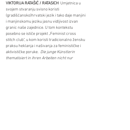
VIKTORIJA RATAŠIĆ / RATASICH
  Umjetnica u 
svojem stvaranju svisno koristi 
(gradišćansko)hrvatski jezik i tako daje manjini 
i manjinskomu jeziku jasnu vidljivost izvan 
granic naše zajednice. U tom kontekstu 
posebno se ističe projekt „Feminist cross 
stitch club“, u kom koristi tradicionalno žensku 
praksu heklanja i našivanja za feminističke i 
aktivističke poruke.  
Die junge Künstlerin 
thematisiert in ihren Arbeiten nicht nur 
aktuelle gesellschafts-politische Themen, 
sondern gibt mit aktivistischen Slogans in 
kroatischer Sprache auch dieser selbst Raum 
und Öffentlichkeit.
Podilite/Teilen